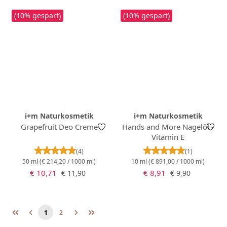
(10% gespart)
(10% gespart)
i+m Naturkosmetik
i+m Naturkosmetik
Grapefruit Deo Creme
Hands and More Nagelöl -
Vitamin E
Durchschnittliche Bewertung von 5 von 5 Stern
Durchschnittlich
(4)
(1)
50 ml
(€ 214,20 / 1000 ml)
10 ml
(€ 891,00 / 1000 ml)
Verkaufspreis:
Verkaufspreis:
Regulärer Preis:
Regulärer Preis:
€ 10,71
€ 8,91
€ 11,90
€ 9,90
1
2
Seite
Seite