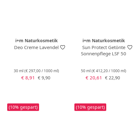
i+m Naturkosmetik
i+m Naturkosmetik
Deo Creme Lavendel
Sun Protect Getönte
Sonnenpflege LSF 50
30 ml
(€ 297,00 / 1000 ml)
50 ml
(€ 412,20 / 1000 ml)
Verkaufspreis:
Verkaufspreis:
Regulärer Preis:
Regulärer Preis:
€ 8,91
€ 20,61
€ 9,90
€ 22,90
(10% gespart)
(10% gespart)