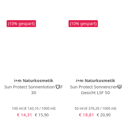
(10% gespart)
(10% gespart)
i+m Naturkosmetik
i+m Naturkosmetik
Sun Protect Sonnenlotion LSF
Sun Protect Sonnencreme
30
Gesicht LSF 50
100 ml
(€ 143,10 / 1000 ml)
50 ml
(€ 376,20 / 1000 ml)
Verkaufspreis:
Verkaufspreis:
Regulärer Preis:
Regulärer Preis:
€ 14,31
€ 18,81
€ 15,90
€ 20,90