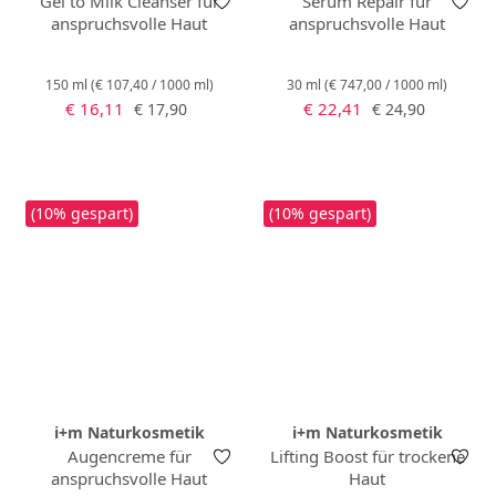
Gel to Milk Cleanser für
Serum Repair für
anspruchsvolle Haut
anspruchsvolle Haut
150 ml
(€ 107,40 / 1000 ml)
30 ml
(€ 747,00 / 1000 ml)
Verkaufspreis:
Verkaufspreis:
Regulärer Preis:
Regulärer Preis:
€ 16,11
€ 22,41
€ 17,90
€ 24,90
(10% gespart)
(10% gespart)
i+m Naturkosmetik
i+m Naturkosmetik
Augencreme für
Lifting Boost für trockene
anspruchsvolle Haut
Haut