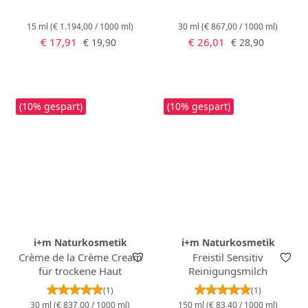
15 ml
(€ 1.194,00 / 1000 ml)
30 ml
(€ 867,00 / 1000 ml)
Verkaufspreis:
Verkaufspreis:
Regulärer Preis:
Regulärer Preis:
€ 17,91
€ 26,01
€ 19,90
€ 28,90
(10% gespart)
(10% gespart)
i+m Naturkosmetik
i+m Naturkosmetik
Crème de la Crème Cream
Freistil Sensitiv
für trockene Haut
Reinigungsmilch
Durchschnittliche Bewertung von 5 von 5 Stern
Durchschnittlich
(1)
(1)
30 ml
(€ 837,00 / 1000 ml)
150 ml
(€ 83,40 / 1000 ml)