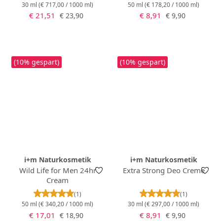
30 ml
(€ 717,00 / 1000 ml)
50 ml
(€ 178,20 / 1000 ml)
Verkaufspreis:
Verkaufspreis:
Regulärer Preis:
Regulärer Preis:
€ 21,51
€ 8,91
€ 23,90
€ 9,90
(10% gespart)
(10% gespart)
i+m Naturkosmetik
i+m Naturkosmetik
Wild Life for Men 24hr
Extra Strong Deo Creme
Cream
Durchschnittliche Bewertung von 5 von 5 Stern
Durchschnittlich
(1)
(1)
50 ml
(€ 340,20 / 1000 ml)
30 ml
(€ 297,00 / 1000 ml)
Verkaufspreis:
Verkaufspreis:
Regulärer Preis:
Regulärer Preis:
€ 17,01
€ 8,91
€ 18,90
€ 9,90