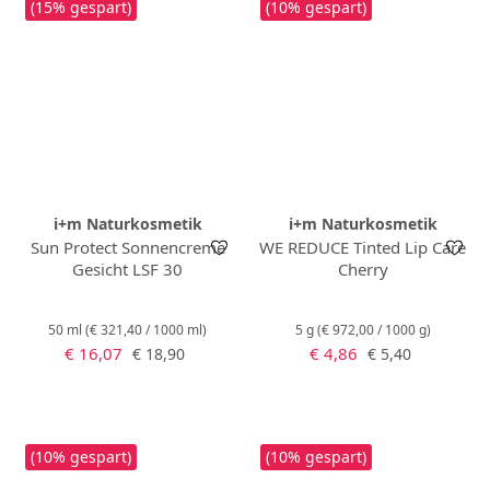
(15% gespart)
(10% gespart)
i+m Naturkosmetik
i+m Naturkosmetik
Sun Protect Sonnencreme
WE REDUCE Tinted Lip Care
Gesicht LSF 30
Cherry
50 ml
(€ 321,40 / 1000 ml)
5 g
(€ 972,00 / 1000 g)
Verkaufspreis:
Verkaufspreis:
Regulärer Preis:
Regulärer Preis:
€ 16,07
€ 4,86
€ 18,90
€ 5,40
(10% gespart)
(10% gespart)