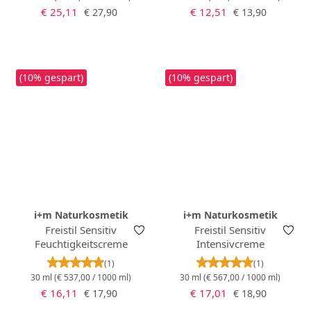
Verkaufspreis:
Verkaufspreis:
Regulärer Preis:
Regulärer Preis:
€ 25,11
€ 12,51
€ 27,90
€ 13,90
(10% gespart)
(10% gespart)
i+m Naturkosmetik
i+m Naturkosmetik
Freistil Sensitiv
Freistil Sensitiv
Feuchtigkeitscreme
Intensivcreme
Durchschnittliche Bewertung von 5 von 5 Stern
Durchschnittlich
(1)
(1)
30 ml
(€ 537,00 / 1000 ml)
30 ml
(€ 567,00 / 1000 ml)
Verkaufspreis:
Verkaufspreis:
Regulärer Preis:
Regulärer Preis:
€ 16,11
€ 17,01
€ 17,90
€ 18,90