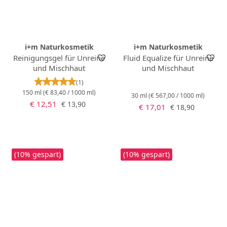
i+m Naturkosmetik
i+m Naturkosmetik
Reinigungsgel für Unreine
Fluid Equalize für Unreine
und Mischhaut
und Mischhaut
Durchschnittliche Bewertung von 5 von 5 Stern
(1)
150 ml
(€ 83,40 / 1000 ml)
30 ml
(€ 567,00 / 1000 ml)
Verkaufspreis:
Regulärer Preis:
€ 12,51
€ 13,90
Verkaufspreis:
Regulärer Preis:
€ 17,01
€ 18,90
(10% gespart)
(10% gespart)