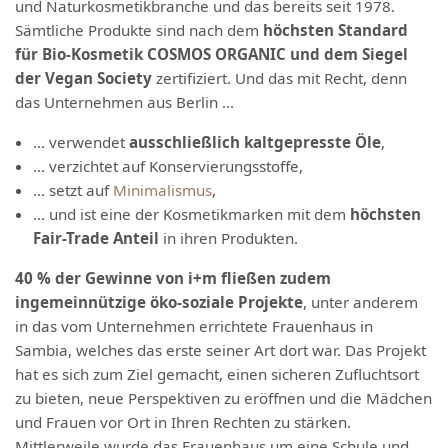
und Naturkosmetikbranche und das bereits seit 1978.
Sämtliche Produkte sind nach dem
höchsten Standard
für Bio-Kosmetik COSMOS ORGANIC und dem Siegel
der Vegan Society
zertifiziert. Und das mit Recht, denn
das Unternehmen aus Berlin …
… verwendet
ausschließlich kaltgepresste Öle
,
… verzichtet auf Konservierungsstoffe,
… setzt auf
Minimalismus
,
… und ist eine der Kosmetikmarken mit dem
höchsten
Fair-Trade Anteil
in ihren Produkten.
40 % der Gewinne von i+m fließen zudem
in
gemeinnützige öko-soziale Projekte
, unter anderem
in das vom Unternehmen errichtete Frauenhaus in
Sambia, welches das erste seiner Art dort war. Das Projekt
hat es sich zum Ziel gemacht, einen sicheren Zufluchtsort
zu bieten, neue Perspektiven zu eröffnen und die Mädchen
und Frauen vor Ort in Ihren Rechten zu stärken.
Mittlerweile wurde das Frauenhaus um eine Schule und