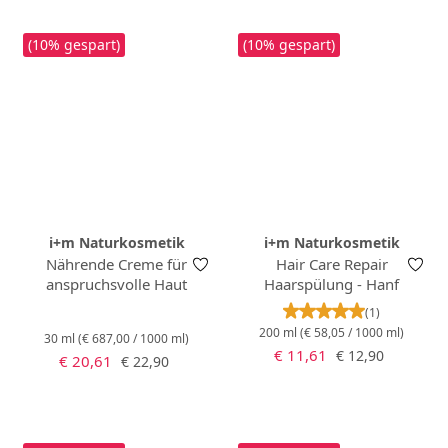
(10% gespart)
(10% gespart)
i+m Naturkosmetik
i+m Naturkosmetik
Nährende Creme für
Hair Care Repair
anspruchsvolle Haut
Haarspülung - Hanf
Durchschnittlich
(1)
200 ml
(€ 58,05 / 1000 ml)
30 ml
(€ 687,00 / 1000 ml)
Verkaufspreis:
Regulärer Preis:
€ 11,61
€ 12,90
Verkaufspreis:
Regulärer Preis:
€ 20,61
€ 22,90