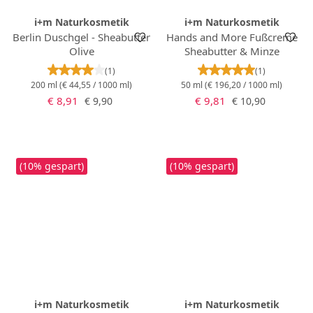
i+m Naturkosmetik
i+m Naturkosmetik
Berlin Duschgel - Sheabutter
Hands and More Fußcreme
Olive
Sheabutter & Minze
Durchschnittliche Bewertung von 4 von 5 Stern
Durchschnittlich
(1)
(1)
200 ml
(€ 44,55 / 1000 ml)
50 ml
(€ 196,20 / 1000 ml)
Verkaufspreis:
Verkaufspreis:
Regulärer Preis:
Regulärer Preis:
€ 8,91
€ 9,81
€ 9,90
€ 10,90
(10% gespart)
(10% gespart)
i+m Naturkosmetik
i+m Naturkosmetik