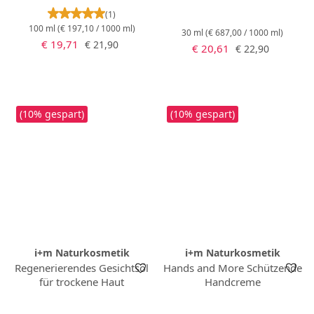
Durchschnittliche Bewertung von 5 von 5 Stern
(1)
100 ml
(€ 197,10 / 1000 ml)
30 ml
(€ 687,00 / 1000 ml)
Verkaufspreis:
Regulärer Preis:
€ 19,71
€ 21,90
Verkaufspreis:
Regulärer Preis:
€ 20,61
€ 22,90
(10% gespart)
(10% gespart)
i+m Naturkosmetik
i+m Naturkosmetik
Regenerierendes Gesichtsöl
Hands and More Schützende
für trockene Haut
Handcreme