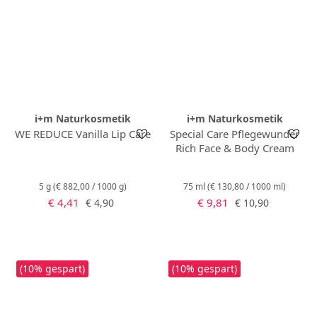
i+m Naturkosmetik
i+m Naturkosmetik
WE REDUCE Vanilla Lip Care
Special Care Pflegewunder
Rich Face & Body Cream
5 g
(€ 882,00 / 1000 g)
75 ml
(€ 130,80 / 1000 ml)
Verkaufspreis:
Verkaufspreis:
Regulärer Preis:
Regulärer Preis:
€ 4,41
€ 9,81
€ 4,90
€ 10,90
(10% gespart)
(10% gespart)