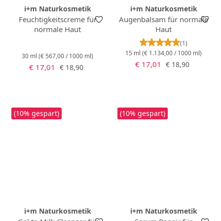
i+m Naturkosmetik
i+m Naturkosmetik
Feuchtigkeitscreme für
Augenbalsam für normale
normale Haut
Haut
Durchschnittlich
(1)
15 ml
(€ 1.134,00 / 1000 ml)
30 ml
(€ 567,00 / 1000 ml)
Verkaufspreis:
Regulärer Preis:
€ 17,01
€ 18,90
Verkaufspreis:
Regulärer Preis:
€ 17,01
€ 18,90
(10% gespart)
(10% gespart)
i+m Naturkosmetik
i+m Naturkosmetik