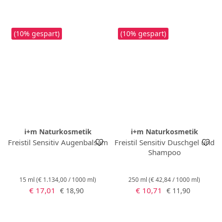
(10% gespart)
(10% gespart)
i+m Naturkosmetik
i+m Naturkosmetik
Freistil Sensitiv Augenbalsam
Freistil Sensitiv Duschgel und
Shampoo
15 ml
(€ 1.134,00 / 1000 ml)
250 ml
(€ 42,84 / 1000 ml)
Verkaufspreis:
Verkaufspreis:
Regulärer Preis:
Regulärer Preis:
€ 17,01
€ 10,71
€ 18,90
€ 11,90