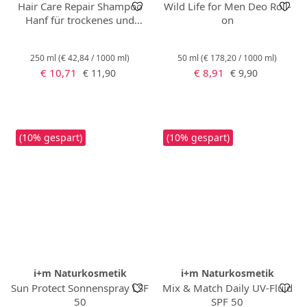
Hair Care Repair Shampoo
Wild Life for Men Deo Roll-
Hanf für trockenes und
on
strapaziertes Haar
250 ml
(€ 42,84 / 1000 ml)
50 ml
(€ 178,20 / 1000 ml)
Verkaufspreis:
Verkaufspreis:
Regulärer Preis:
Regulärer Preis:
€ 10,71
€ 8,91
€ 11,90
€ 9,90
(10% gespart)
(10% gespart)
i+m Naturkosmetik
i+m Naturkosmetik
Sun Protect Sonnenspray LSF
Mix & Match Daily UV-Fluid
50
SPF 50