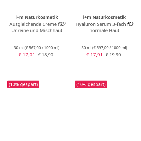
i+m Naturkosmetik
i+m Naturkosmetik
Ausgleichende Creme für
Hyaluron Serum 3-fach für
Unreine und Mischhaut
normale Haut
30 ml
(€ 567,00 / 1000 ml)
30 ml
(€ 597,00 / 1000 ml)
Verkaufspreis:
Verkaufspreis:
Regulärer Preis:
Regulärer Preis:
€ 17,01
€ 17,91
€ 18,90
€ 19,90
(10% gespart)
(10% gespart)