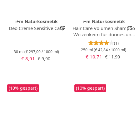
i+m Naturkosmetik
i+m Naturkosmetik
Deo Creme Sensitive Care
Hair Care Volumen Shampoo
Weizenkeim für dünnes und
feines Haar
Durchschnittlich
(1)
250 ml
(€ 42,84 / 1000 ml)
30 ml
(€ 297,00 / 1000 ml)
Verkaufspreis:
Regulärer Preis:
€ 10,71
€ 11,90
Verkaufspreis:
Regulärer Preis:
€ 8,91
€ 9,90
(10% gespart)
(10% gespart)