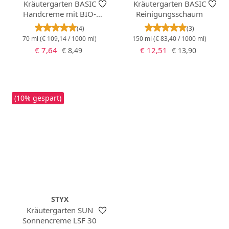
Kräutergarten BASIC
Kräutergarten BASIC
Handcreme mit BIO-
Reinigungsschaum
Ringelblume
Durchschnittliche Bewertung von 5 von 5 Stern
Durchschnittlich
(4)
(3)
70 ml
(€ 109,14 / 1000 ml)
150 ml
(€ 83,40 / 1000 ml)
Verkaufspreis:
Verkaufspreis:
Regulärer Preis:
Regulärer Preis:
€ 7,64
€ 12,51
€ 8,49
€ 13,90
(10% gespart)
STYX
Kräutergarten SUN
Sonnencreme LSF 30