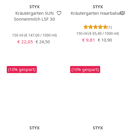
STYX
STYX
Kräutergarten SUN
Kräutergarten Haarbalsam
Sonnenmilch LSF 30
Durchschnittlich
(1)
150 ml
(€ 65,40 / 1000 ml)
150 ml
(€ 147,00 / 1000 ml)
Verkaufspreis:
Regulärer Preis:
€ 9,81
€ 10,90
Verkaufspreis:
Regulärer Preis:
€ 22,05
€ 24,50
(10% gespart)
(10% gespart)
STYX
STYX