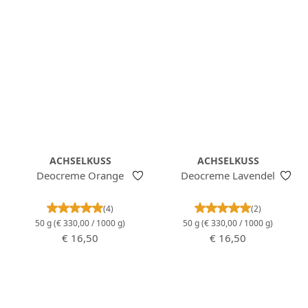
ACHSELKUSS
ACHSELKUSS
Deocreme Orange
Deocreme Lavendel
Durchschnittliche Bewertung von 5 von 5 Stern
Durchschnittlich
(4)
(2)
50 g
(€ 330,00 / 1000 g)
50 g
(€ 330,00 / 1000 g)
Regulärer Preis:
Regulärer Preis:
€ 16,50
€ 16,50