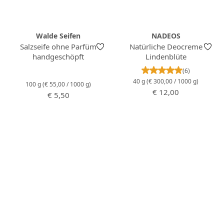
Walde Seifen
NADEOS
Salzseife ohne Parfüm
Natürliche Deocreme
handgeschöpft
Lindenblüte
Durchschnittlich
(6)
40 g
(€ 300,00 / 1000 g)
100 g
(€ 55,00 / 1000 g)
Regulärer Preis:
€ 12,00
Regulärer Preis:
€ 5,50