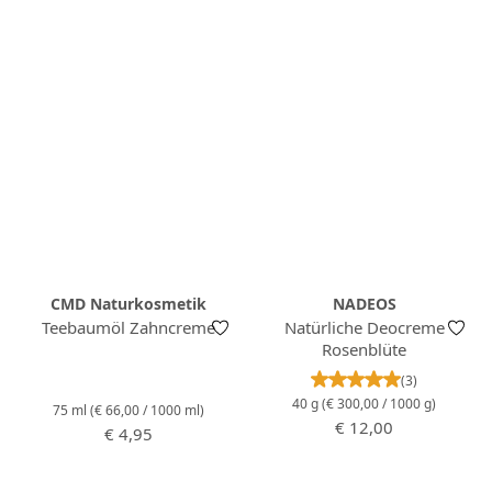
CMD Naturkosmetik
NADEOS
Teebaumöl Zahncreme
Natürliche Deocreme
Rosenblüte
Durchschnittlich
(3)
40 g
(€ 300,00 / 1000 g)
75 ml
(€ 66,00 / 1000 ml)
Regulärer Preis:
€ 12,00
Regulärer Preis:
€ 4,95