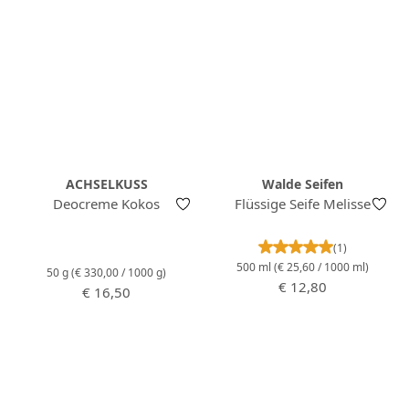
ACHSELKUSS
Walde Seifen
Deocreme Kokos
Flüssige Seife Melisse
Durchschnittlich
(1)
500 ml
(€ 25,60 / 1000 ml)
50 g
(€ 330,00 / 1000 g)
Regulärer Preis:
€ 12,80
Regulärer Preis:
€ 16,50