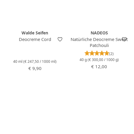
Walde Seifen
NADEOS
Deocreme Cord
Natürliche Deocreme Sweet
Patchouli
Durchschnittlich
(2)
40 g
(€ 300,00 / 1000 g)
40 ml
(€ 247,50 / 1000 ml)
Regulärer Preis:
€ 12,00
Regulärer Preis:
€ 9,90