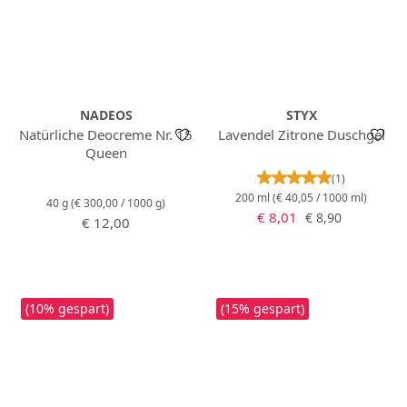
NADEOS
STYX
Natürliche Deocreme Nr. 15
Lavendel Zitrone Duschgel
Queen
Durchschnittlich
(1)
200 ml
(€ 40,05 / 1000 ml)
40 g
(€ 300,00 / 1000 g)
Verkaufspreis:
Regulärer Preis:
€ 8,01
€ 8,90
Regulärer Preis:
€ 12,00
(10% gespart)
(15% gespart)