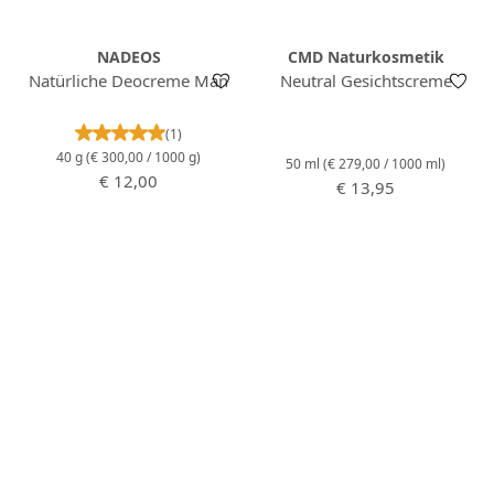
NADEOS
CMD Naturkosmetik
Natürliche Deocreme Man
Neutral Gesichtscreme
Durchschnittliche Bewertung von 5 von 5 Stern
(1)
40 g
(€ 300,00 / 1000 g)
50 ml
(€ 279,00 / 1000 ml)
Regulärer Preis:
€ 12,00
Regulärer Preis:
€ 13,95