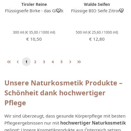
Tiroler Reine
Walde Seifen
Flüssigseife Birke - das Glück
Flüssige BIO Seife Zitrone
300 ml
(€ 35,00 / 1000 ml)
500 ml
(€ 25,60 / 1000 ml)
Regulärer Preis:
Regulärer Preis:
€ 10,50
€ 12,80
1
2
3
4
5
Seite
Seite
Seite
Seite
Seite
Unsere Naturkosmetik Produkte –
Schönheit dank hochwertiger
Pflege
Wir sind überzeugt, dass gesunde Körperpflege mit besten
Pflegeergebnissen nur mit
hochwertiger Naturkosmetik
gelingt: Unsere Kosmetikprodukte aus Österreich setzen