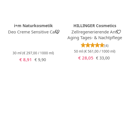
i+m Naturkosmetik
HILLINGER Cosmetics
Deo Creme Sensitive Care
Zellregenerierende Anti
Aging Tages- & Nachtpflege
Durchschnittlich
(4)
50 ml
(€ 561,00 / 1000 ml)
30 ml
(€ 297,00 / 1000 ml)
Verkaufspreis:
Regulärer Preis:
€ 28,05
€ 33,00
Verkaufspreis:
Regulärer Preis:
€ 8,91
€ 9,90