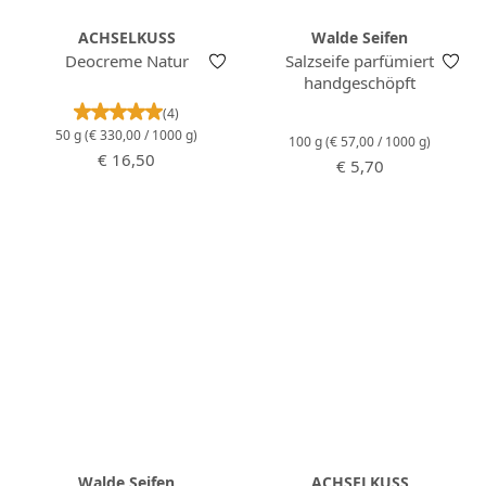
ACHSELKUSS
Walde Seifen
Deocreme Natur
Salzseife parfümiert
handgeschöpft
Durchschnittliche Bewertung von 5 von 5 Stern
(4)
50 g
(€ 330,00 / 1000 g)
100 g
(€ 57,00 / 1000 g)
Regulärer Preis:
€ 16,50
Regulärer Preis:
€ 5,70
Walde Seifen
ACHSELKUSS