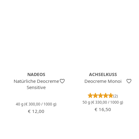
NADEOS
ACHSELKUSS
Natürliche Deocreme
Deocreme Monoi
Sensitive
Durchschnittlich
(2)
50 g
(€ 330,00 / 1000 g)
40 g
(€ 300,00 / 1000 g)
Regulärer Preis:
€ 16,50
Regulärer Preis:
€ 12,00