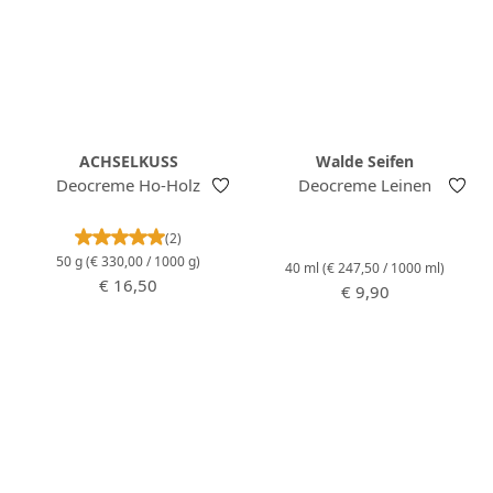
ACHSELKUSS
Walde Seifen
Deocreme Ho-Holz
Deocreme Leinen
Durchschnittliche Bewertung von 5 von 5 Stern
(2)
50 g
(€ 330,00 / 1000 g)
40 ml
(€ 247,50 / 1000 ml)
Regulärer Preis:
€ 16,50
Regulärer Preis:
€ 9,90