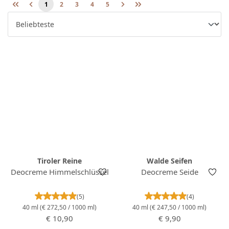
1
2
3
4
5
Seite
Seite
Seite
Seite
Seite
Tiroler Reine
Walde Seifen
Deocreme Himmelschlüssel
Deocreme Seide
Durchschnittliche Bewertung von 5 von 5 Stern
Durchschnittlich
(5)
(4)
40 ml
(€ 272,50 / 1000 ml)
40 ml
(€ 247,50 / 1000 ml)
Regulärer Preis:
Regulärer Preis:
€ 10,90
€ 9,90