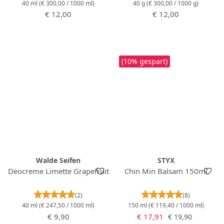
40 ml
(€ 300,00 / 1000 ml)
40 g
(€ 300,00 / 1000 g)
Regulärer Preis:
Regulärer Preis:
€ 12,00
€ 12,00
(10% gespart)
Walde Seifen
STYX
Deocreme Limette Grapefruit
Chin Min Balsam 150ml
Durchschnittliche Bewertung von 5 von 5 Stern
Durchschnittlich
(2)
(8)
40 ml
(€ 247,50 / 1000 ml)
150 ml
(€ 119,40 / 1000 ml)
Regulärer Preis:
Verkaufspreis:
Regulärer Preis:
€ 9,90
€ 17,91
€ 19,90