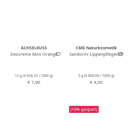
ACHSELKUSS
CMD Naturkosmetik
Deocreme Mini Orange
Sandorini Lippenpflegestift
12 g
(€ 658,33 / 1000 g)
5 g
(€ 800,00 / 1000 g)
Regulärer Preis:
Regulärer Preis:
€ 7,90
€ 4,00
(10% gespart)