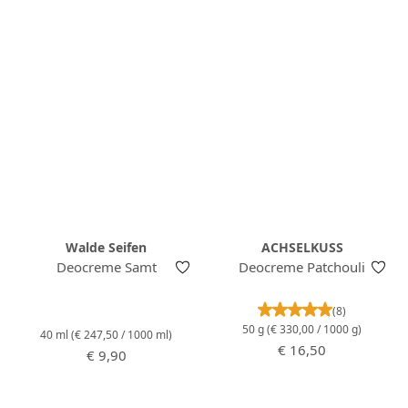
Walde Seifen
ACHSELKUSS
Deocreme Samt
Deocreme Patchouli
Durchschnittlich
(8)
50 g
(€ 330,00 / 1000 g)
40 ml
(€ 247,50 / 1000 ml)
Regulärer Preis:
€ 16,50
Regulärer Preis:
€ 9,90