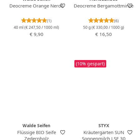
Deocreme Orange Neroli
Deocreme Bergamottminze
Durchschnittliche Bewertung von 5 von 5 Stern
Durchschnittlich
(1)
(6)
40 ml
(€ 247,50 / 1000 ml)
50 g
(€ 330,00 / 1000 g)
Regulärer Preis:
Regulärer Preis:
€ 9,90
€ 16,50
(10% gespart)
Walde Seifen
STYX
Flüssige BIO Seife
Kräutergarten SUN
Zedernholz
Sonnenmilch LSF 30