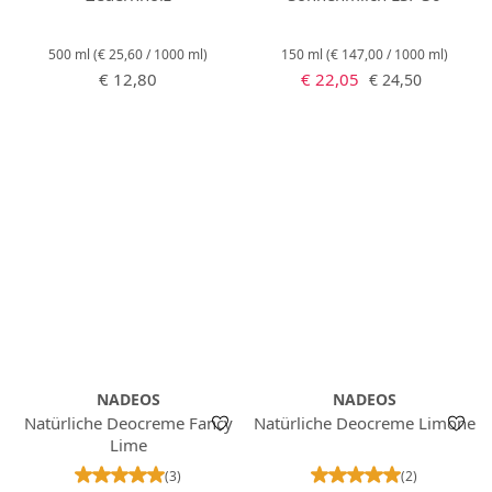
500 ml
(€ 25,60 / 1000 ml)
150 ml
(€ 147,00 / 1000 ml)
Regulärer Preis:
Verkaufspreis:
Regulärer Preis:
€ 12,80
€ 22,05
€ 24,50
NADEOS
NADEOS
Natürliche Deocreme Fancy
Natürliche Deocreme Limone
Lime
Durchschnittliche Bewertung von 5 von 5 Stern
Durchschnittlich
(3)
(2)