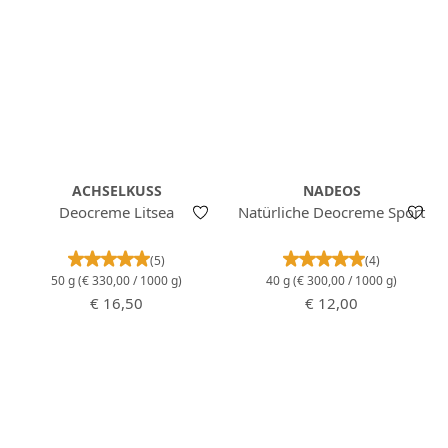
ACHSELKUSS
NADEOS
Deocreme Litsea
Natürliche Deocreme Sport
Durchschnittliche Bewertung von 5 von 5 Stern
Durchschnittlich
(5)
(4)
50 g
(€ 330,00 / 1000 g)
40 g
(€ 300,00 / 1000 g)
Regulärer Preis:
Regulärer Preis:
€ 16,50
€ 12,00