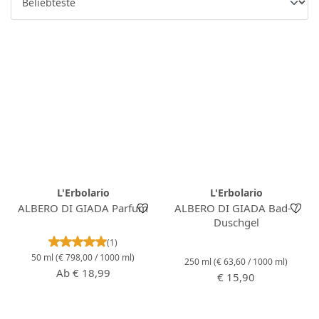
L'Erbolario
L'Erbolario
ALBERO DI GIADA Parfum
ALBERO DI GIADA Bad- /
Duschgel
Durchschnittliche Bewertung von 5 von 5 Stern
(1)
50 ml
(€ 798,00 / 1000 ml)
250 ml
(€ 63,60 / 1000 ml)
Regulärer Preis:
Ab
€ 18,99
Regulärer Preis:
€ 15,90