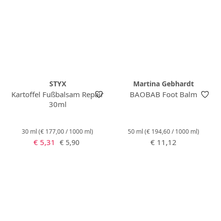
STYX
Martina Gebhardt
Kartoffel Fußbalsam Repair
BAOBAB Foot Balm
30ml
30 ml
(€ 177,00 / 1000 ml)
50 ml
(€ 194,60 / 1000 ml)
Verkaufspreis:
Regulärer Preis:
Regulärer Preis:
€ 5,31
€ 11,12
€ 5,90