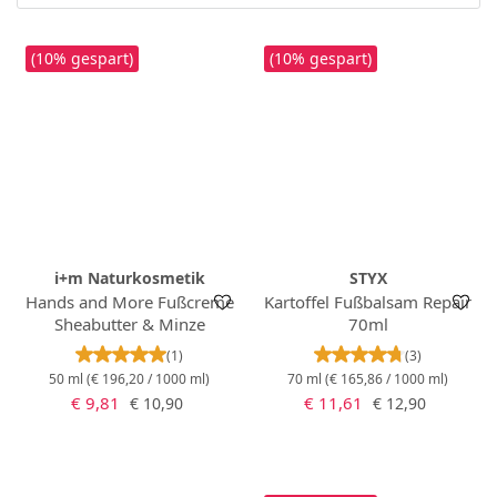
(10% gespart)
(10% gespart)
i+m Naturkosmetik
STYX
Hands and More Fußcreme
Kartoffel Fußbalsam Repair
Sheabutter & Minze
70ml
Durchschnittliche Bewertung von 5 von 5 Stern
Durchschnittlich
(1)
(3)
50 ml
(€ 196,20 / 1000 ml)
70 ml
(€ 165,86 / 1000 ml)
Verkaufspreis:
Verkaufspreis:
Regulärer Preis:
Regulärer Preis:
€ 9,81
€ 11,61
€ 10,90
€ 12,90