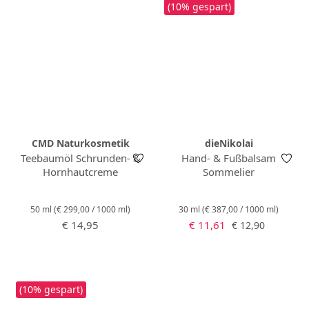
(10% gespart)
CMD Naturkosmetik
dieNikolai
Teebaumöl Schrunden- &
Hand- & Fußbalsam
Hornhautcreme
Sommelier
50 ml
(€ 299,00 / 1000 ml)
30 ml
(€ 387,00 / 1000 ml)
Regulärer Preis:
Verkaufspreis:
Regulärer Preis:
€ 14,95
€ 11,61
€ 12,90
(10% gespart)