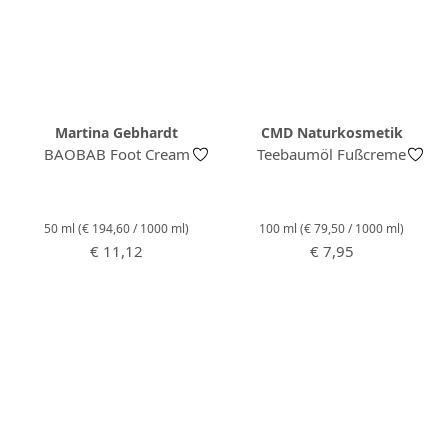
Martina Gebhardt
CMD Naturkosmetik
BAOBAB Foot Cream
Teebaumöl Fußcreme
50 ml
(€ 194,60 / 1000 ml)
100 ml
(€ 79,50 / 1000 ml)
Regulärer Preis:
Regulärer Preis:
€ 11,12
€ 7,95