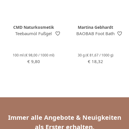
CMD Naturkosmetik
Martina Gebhardt
Teebaumöl Fußgel
BAOBAB Foot Bath
100 ml
(€ 98,00 / 1000 ml)
30 g
(€ 81,67 / 1000 g)
Regulärer Preis:
Regulärer Preis:
€ 9,80
€ 18,32
Immer alle Angebote & Neuigkeiten
als Erster erhalten.