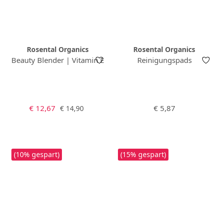
Rosental Organics
Rosental Organics
Beauty Blender | Vitamin E
Reinigungspads
Verkaufspreis:
Regulärer Preis:
Regulärer Preis:
€ 12,67
€ 5,87
€ 14,90
(10% gespart)
(15% gespart)