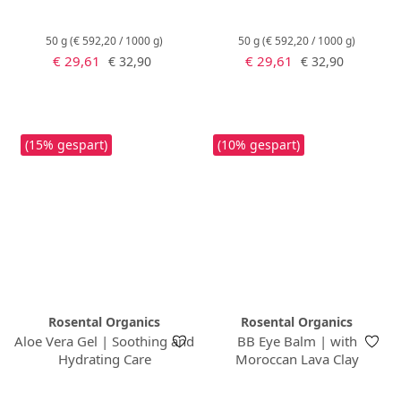
50 g
(€ 592,20 / 1000 g)
50 g
(€ 592,20 / 1000 g)
Verkaufspreis:
Verkaufspreis:
Regulärer Preis:
Regulärer Preis:
€ 29,61
€ 29,61
€ 32,90
€ 32,90
(15% gespart)
(10% gespart)
Rosental Organics
Rosental Organics
Aloe Vera Gel | Soothing and
BB Eye Balm | with
Hydrating Care
Moroccan Lava Clay