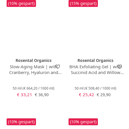
(10% gespart)
(15% gespart)
Rosental Organics
Rosental Organics
Slow-Aging Mask | with
BHA Exfoliating Gel | with
Cranberry, Hyaluron and
Succinid Acid and Willow
Lavender
Bark
50 ml
(€ 664,20 / 1000 ml)
50 ml
(€ 508,40 / 1000 ml)
Verkaufspreis:
Verkaufspreis:
Regulärer Preis:
Regulärer Preis:
€ 33,21
€ 25,42
€ 36,90
€ 29,90
(10% gespart)
(10% gespart)