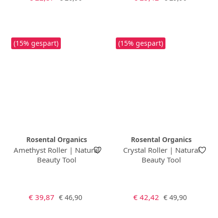
(15% gespart)
(15% gespart)
Rosental Organics
Rosental Organics
Amethyst Roller | Natural
Crystal Roller | Natural
Beauty Tool
Beauty Tool
Verkaufspreis:
Verkaufspreis:
Regulärer Preis:
Regulärer Preis:
€ 39,87
€ 42,42
€ 46,90
€ 49,90