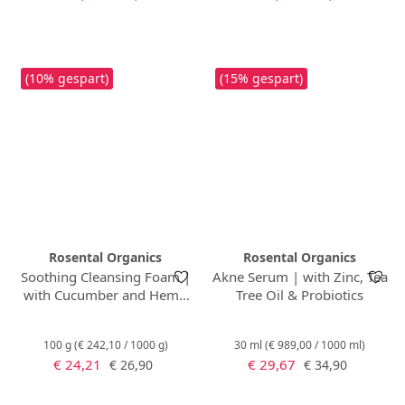
(10% gespart)
(15% gespart)
Rosental Organics
Rosental Organics
Soothing Cleansing Foam |
Akne Serum | with Zinc, Tea
with Cucumber and Hemp
Tree Oil & Probiotics
Seed
100 g
(€ 242,10 / 1000 g)
30 ml
(€ 989,00 / 1000 ml)
Verkaufspreis:
Verkaufspreis:
Regulärer Preis:
Regulärer Preis:
€ 24,21
€ 29,67
€ 26,90
€ 34,90