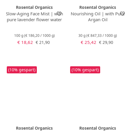
Rosental Organics
Rosental Organics
Slow-Aging Face Mist | with
Nourishing Oil | with Pure
pure lavender flower water
Argan Oil
100 g
(€ 186,20 / 1000 g)
30 g
(€ 847,33 / 1000 g)
Verkaufspreis:
Verkaufspreis:
Regulärer Preis:
Regulärer Preis:
€ 18,62
€ 25,42
€ 21,90
€ 29,90
(10% gespart)
(10% gespart)
Rosental Organics
Rosental Organics