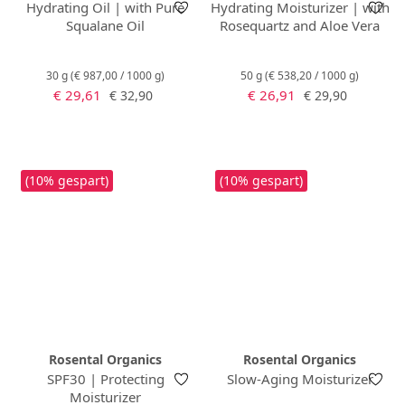
Hydrating Oil | with Pure
Hydrating Moisturizer | with
Squalane Oil
Rosequartz and Aloe Vera
30 g
(€ 987,00 / 1000 g)
50 g
(€ 538,20 / 1000 g)
Verkaufspreis:
Verkaufspreis:
Regulärer Preis:
Regulärer Preis:
€ 29,61
€ 26,91
€ 32,90
€ 29,90
(10% gespart)
(10% gespart)
Rosental Organics
Rosental Organics
SPF30 | Protecting
Slow-Aging Moisturizer
Moisturizer