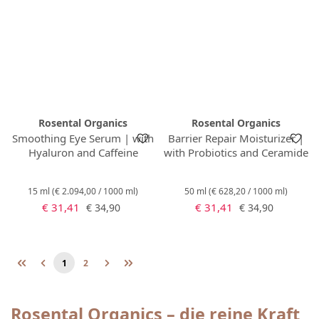
Rosental Organics
Rosental Organics
Smoothing Eye Serum | with
Barrier Repair Moisturizer |
Hyaluron and Caffeine
with Probiotics and Ceramide
15 ml
(€ 2.094,00 / 1000 ml)
50 ml
(€ 628,20 / 1000 ml)
Verkaufspreis:
Verkaufspreis:
Regulärer Preis:
Regulärer Preis:
€ 31,41
€ 31,41
€ 34,90
€ 34,90
1
2
Seite
Seite
Rosental Organics – die reine Kraft