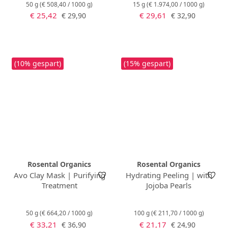
50 g
(€ 508,40 / 1000 g)
15 g
(€ 1.974,00 / 1000 g)
Verkaufspreis:
Verkaufspreis:
Regulärer Preis:
Regulärer Preis:
€ 25,42
€ 29,61
€ 29,90
€ 32,90
(10% gespart)
(15% gespart)
Rosental Organics
Rosental Organics
Avo Clay Mask | Purifying
Hydrating Peeling | with
Treatment
Jojoba Pearls
50 g
(€ 664,20 / 1000 g)
100 g
(€ 211,70 / 1000 g)
Verkaufspreis:
Verkaufspreis:
Regulärer Preis:
Regulärer Preis:
€ 33,21
€ 21,17
€ 36,90
€ 24,90