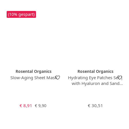
(10% gespart)
Rosental Organics
Rosental Organics
Slow-Aging Sheet Mask
Hydrating Eye Patches Set |
with Hyaluron and Sand
Verbena
Verkaufspreis:
Regulärer Preis:
Regulärer Preis:
€ 8,91
€ 30,51
€ 9,90