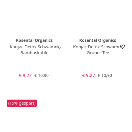
Rosental Organics
Rosental Organics
Konjac Detox Schwamm
Konjac Detox Schwamm
Bambuskohle
Grüner Tee
Verkaufspreis:
Verkaufspreis:
Regulärer Preis:
Regulärer Preis:
€ 9,27
€ 9,27
€ 10,90
€ 10,90
(15% gespart)