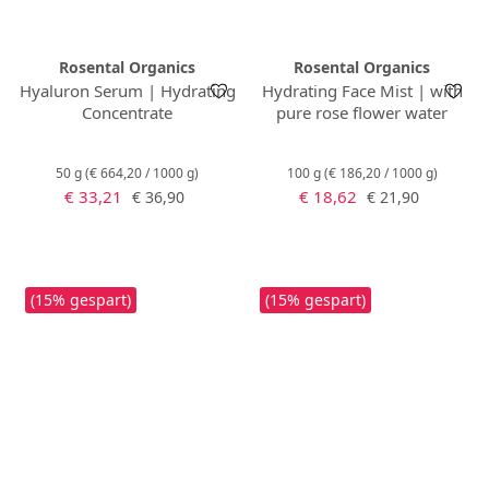
Rosental Organics
Rosental Organics
Hyaluron Serum | Hydrating
Hydrating Face Mist | with
Concentrate
pure rose flower water
50 g
(€ 664,20 / 1000 g)
100 g
(€ 186,20 / 1000 g)
Verkaufspreis:
Verkaufspreis:
Regulärer Preis:
Regulärer Preis:
€ 33,21
€ 18,62
€ 36,90
€ 21,90
(15% gespart)
(15% gespart)