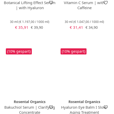
Botanical Lifting Effect Serum
Vitamin C Serum | with
| with Hyaluron
Caffeine
30 ml
(€ 1.197,00 / 1000 ml)
30 ml
(€ 1.047,00 / 1000 ml)
Verkaufspreis:
Verkaufspreis:
Regulärer Preis:
Regulärer Preis:
€ 35,91
€ 31,41
€ 39,90
€ 34,90
(10% gespart)
(10% gespart)
Rosental Organics
Rosental Organics
Bakuchiol Serum | Clarifying
Hyaluron Eye Balm I Slow-
Concentrate
Aging Treatment