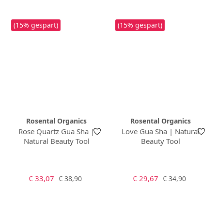
(15% gespart)
(15% gespart)
Rosental Organics
Rosental Organics
Rose Quartz Gua Sha |
Love Gua Sha | Natural
Natural Beauty Tool
Beauty Tool
Verkaufspreis:
Verkaufspreis:
Regulärer Preis:
Regulärer Preis:
€ 33,07
€ 29,67
€ 38,90
€ 34,90