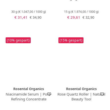
30 g
(€ 1.047,00 / 1000 g)
15 g
(€ 1.974,00 / 1000 g)
Verkaufspreis:
Verkaufspreis:
Regulärer Preis:
Regulärer Preis:
€ 31,41
€ 29,61
€ 34,90
€ 32,90
(10% gespart)
(15% gespart)
Rosental Organics
Rosental Organics
Niacinamide Serum | Pore-
Rose Quartz Roller | Natural
Refining Concentrate
Beauty Tool