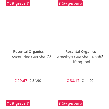
(15% gespart)
(15% gespart)
Rosental Organics
Rosental Organics
Aventurine Gua Sha
Amethyst Gua Sha | Natural
Lifting Tool
Verkaufspreis:
Verkaufspreis:
Regulärer Preis:
Regulärer Preis:
€ 29,67
€ 38,17
€ 34,90
€ 44,90
(15% gespart)
(15% gespart)