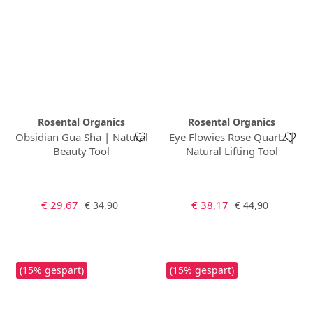
Rosental Organics
Rosental Organics
Obsidian Gua Sha | Natural
Eye Flowies Rose Quartz |
Beauty Tool
Natural Lifting Tool
Verkaufspreis:
Verkaufspreis:
Regulärer Preis:
Regulärer Preis:
€ 29,67
€ 38,17
€ 34,90
€ 44,90
(15% gespart)
(15% gespart)