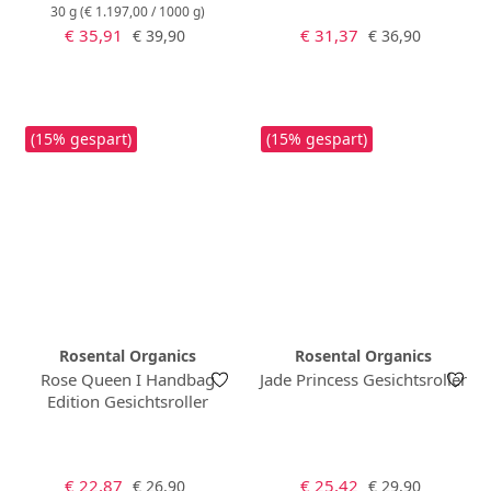
30 g
(€ 1.197,00 / 1000 g)
Verkaufspreis:
Verkaufspreis:
Regulärer Preis:
Regulärer Preis:
€ 35,91
€ 31,37
€ 39,90
€ 36,90
(15% gespart)
(15% gespart)
Rosental Organics
Rosental Organics
Rose Queen I Handbag
Jade Princess Gesichtsroller
Edition Gesichtsroller
Verkaufspreis:
Verkaufspreis:
Regulärer Preis:
Regulärer Preis:
€ 22,87
€ 25,42
€ 26,90
€ 29,90