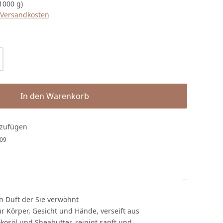
 1000 g)
. Versandkosten
l: Gib den gewünschten Wert ein oder b
In den Warenkorb
nzufügen
09
n Duft der Sie verwöhnt
r Körper, Gesicht und Hände, verseift aus
kosöl und Sheabutter, reinigt sanft und