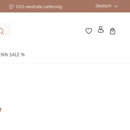
Deutsch
CO2-neutrale Lieferung
EN
% SALE %
e