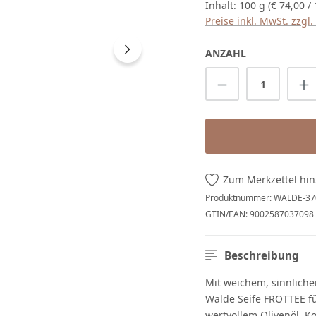
Inhalt:
100 g
(€ 74,00 /
Preise inkl. MwSt. zzgl
ANZAHL
Produkt Anzah
Zum Merkzettel hi
Produktnummer:
WALDE-37
GTIN/EAN:
9002587037098
Beschreibung
Mit weichem, sinnliche
Walde Seife FROTTEE fü
wertvollem Olivenöl, Ko