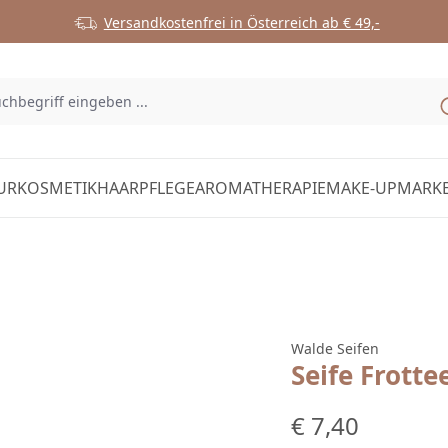
Versandkostenfrei in Österreich ab € 49,-
URKOSMETIK
HAARPFLEGE
AROMATHERAPIE
MAKE-UP
MARK
Walde Seifen
Seife Frotte
Regulärer Preis:
€ 7,40