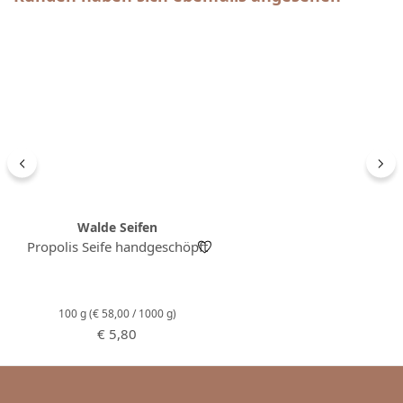
Walde Seifen
Propolis Seife handgeschöpft
100 g
(€ 58,00 / 1000 g)
Regulärer Preis:
€ 5,80