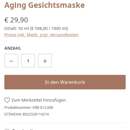
Aging Gesichtsmaske
Regulärer Preis:
€ 29,90
Inhalt:
50 ml
(€ 598,00 / 1000 ml)
Preise inkl. MwSt. zzgl. Versandkosten
ANZAHL
Produkt Anzahl: Gib den gewünschten Wert 
In den Warenkorb
Zum Merkzettel hinzufügen
Produktnummer:
ERB-012.008
GTIN/EAN:
8022328114216