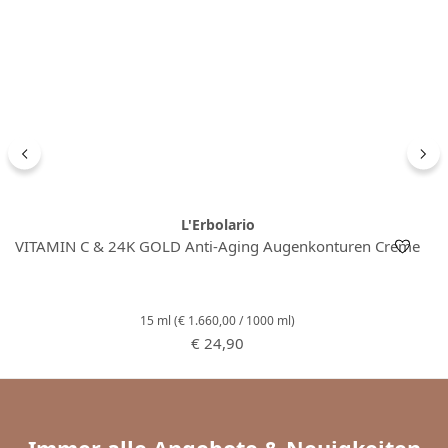
L'Erbolario
VITAMIN C & 24K GOLD Anti-Aging Augenkonturen Creme
15 ml
(€ 1.660,00 / 1000 ml)
Regulärer Preis:
€ 24,90