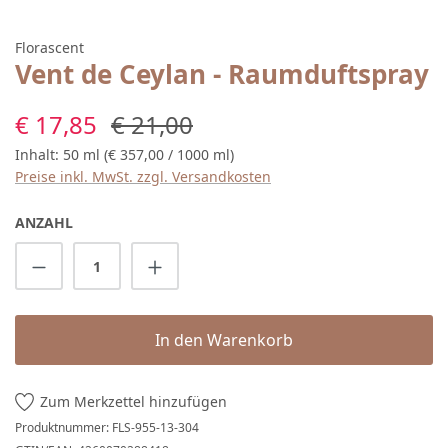
Florascent
Vent de Ceylan - Raumduftspray
Verkaufspreis:
Regulärer Preis:
€ 17,85
€ 21,00
Inhalt:
50 ml
(€ 357,00 / 1000 ml)
Preise inkl. MwSt. zzgl. Versandkosten
ANZAHL
Produkt Anzahl: Gib den gewünschten Wert 
In den Warenkorb
Zum Merkzettel hinzufügen
Produktnummer:
FLS-955-13-304