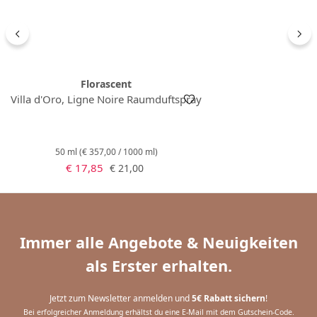
Florascent
Villa d'Oro, Ligne Noire Raumduftspray
50 ml
(€ 357,00 / 1000 ml)
Verkaufspreis:
Regulärer Preis:
€ 17,85
€ 21,00
Immer alle Angebote & Neuigkeiten
als Erster erhalten.
Jetzt zum Newsletter anmelden und
5€ Rabatt sichern
!
Bei erfolgreicher Anmeldung erhältst du eine E-Mail mit dem Gutschein-Code.