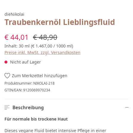
dieNikolai
Traubenkernöl Lieblingsfluid
Verkaufspreis:
Regulärer Preis:
€ 44,01
€ 48,90
Inhalt:
30 ml
(€ 1.467,00 / 1000 ml)
Preise inkl. MwSt. zzgl. Versandkosten
Nicht auf Lager
Zum Merkzettel hinzufügen
Produktnummer:
NIKOLAI-218
GTIN/EAN:
9120069970234
Beschreibung
Für normale bis trockene Haut
Dieses vegane Fluid bietet intensive Pflege in einer