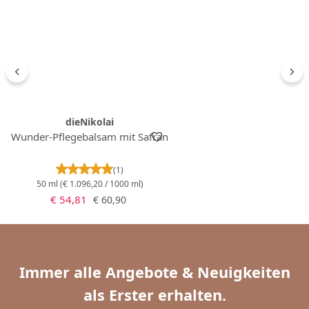
dieNikolai
Wunder-Pflegebalsam mit Safran
Durchschnittliche Bewertung von 5 von 5 Ster
(1)
50 ml
(€ 1.096,20 / 1000 ml)
Verkaufspreis:
Regulärer Preis:
€ 54,81
€ 60,90
Immer alle Angebote & Neuigkeiten
als Erster erhalten.