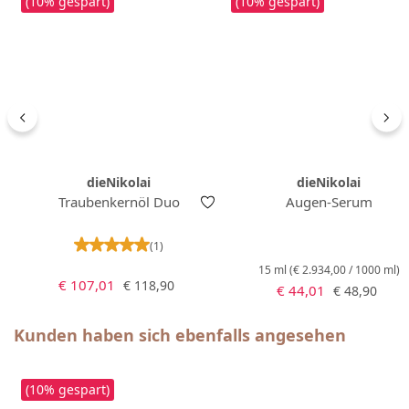
(10% gespart)
(10% gespart)
dieNikolai
dieNikolai
Traubenkernöl Duo
Augen-Serum
Durchschnittliche Bewertung von 5 von 5 Ster
(1)
15 ml
(€ 2.934,00 / 1000 ml)
Verkaufspreis:
Regulärer Preis:
€ 107,01
€ 118,90
Verkaufspreis:
Regulärer Pr
€ 44,01
€ 48,90
Produktgalerie überspringen
Kunden haben sich ebenfalls angesehen
(10% gespart)