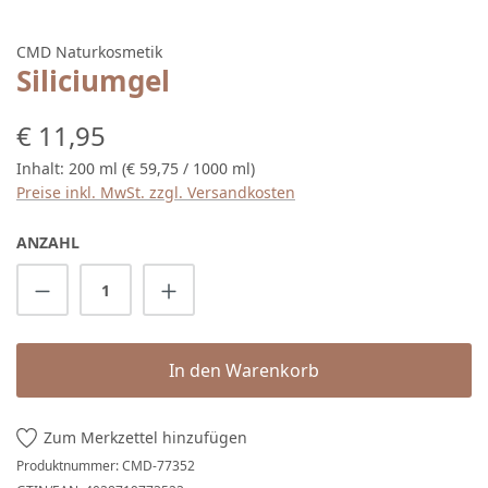
CMD Naturkosmetik
Siliciumgel
Regulärer Preis:
€ 11,95
Inhalt:
200 ml
(€ 59,75 / 1000 ml)
Preise inkl. MwSt. zzgl. Versandkosten
ANZAHL
Produkt Anzahl: Gib den gewünschten Wert 
In den Warenkorb
Zum Merkzettel hinzufügen
Produktnummer:
CMD-77352