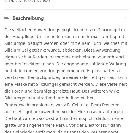
GTIN/EAN:
4028719773523
Beschreibung
Die vielfachen Anwendungsmöglichkeiten von Siliciumgel in
der Hautpflege: Unreinheiten können mehrmals am Tag mit
Siliciumgel betupft werden oder mit einem Tuch, welches mit
Silicium Gel getränkt wurde, abdecken. Diese Anwendung
eignet sich außerdem besonders nach einem Sonnenbrand
oder bei Insektenstichen. Die angenehme kühlende Wirkung
hilft dabei die entzündungshemmenden Eigenschaften zu
verstärken. Bei großporiger, unreiner oder fettiger Haut kann
eine Maske mit Siliciumgel gemacht werden. Diese verfeinert
die Poren und beruhigt gereizte Haut. Des weiteren wirkt
Siliciumgel hautstraffend und hilft somit bei
Bindegewebsproblemen, wie z.B. Cellulite. Beim Rasieren
auch sehr gut anzuwenden. Vor der Elektrorasur auftragen.
Die Haut wird etwas gestrafft und ermöglicht dadurch eine
glatte und angenehmere Rasur. Vor der Elektrorasur dann
das Gel wieder entfernen, da es sonst den Rasierapparat