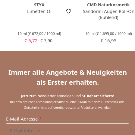
STYX
CMD Naturkosmetik
Limetten Öl
Sandorini Augen Roll-On
(kühlend)
10 ml
(€ 672,00 / 1000 ml)
10 ml
(€ 1.695,00 / 1000 ml)
Verkaufspreis:
Regulärer Preis:
Regulärer Preis:
€ 6,72
€ 16,95
€ 7,90
Immer alle Angebote & Neuigkeiten
als Erster erhalten.
Jetzt zum Newsletter anmelden und
5€ Rabatt sichern
!
Bei erfolgreicher Anmeldung erhältst du eine E-Mail mit dem Gutschein-Code.
Gutschein nicht auf bereits reduzierte Produkte anwendbar.
E-Mail-Adresse
*