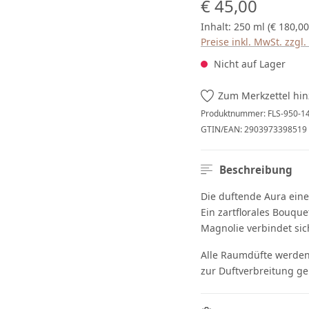
Regulärer Preis:
€ 45,00
Inhalt:
250 ml
(€ 180,00
Preise inkl. MwSt. zzgl
Nicht auf Lager
Zum Merkzettel hi
Produktnummer:
FLS-950-1
GTIN/EAN:
2903973398519
Beschreibung
Die duftende Aura eine
Ein zartflorales Bouq
Magnolie verbindet sic
Alle Raumdüfte werden
zur Duftverbreitung gel