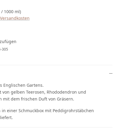
 / 1000 ml)
. Versandkosten
nzufügen
4-305
s Englischen Gartens.
uet von gelben Teerosen, Rhododendron und
h mit dem frischen Duft von Gräsern.
 in einer Schmuckbox mit Peddigrohrstäbchen
iefert.