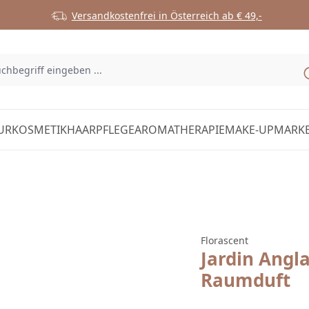
Versandkostenfrei in Österreich ab € 49,-
URKOSMETIK
HAARPFLEGE
AROMATHERAPIE
MAKE-UP
MARK
Florascent
Jardin Angla
Raumduft