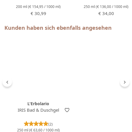
200 ml
(€ 154,95 / 1000 ml)
250 ml
(€ 136,00 / 1000 ml)
Regulärer Preis:
Regulärer Preis:
€ 30,99
€ 34,00
Produktgalerie überspringen
Kunden haben sich ebenfalls angesehen
L'Erbolario
IRIS Bad & Duschgel
Durchschnittliche Bewertung von 5 von 5 Ster
(2)
250 ml
(€ 63,60 / 1000 ml)