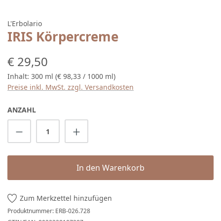
L'Erbolario
IRIS Körpercreme
Regulärer Preis:
€ 29,50
Inhalt:
300 ml
(€ 98,33 / 1000 ml)
Preise inkl. MwSt. zzgl. Versandkosten
ANZAHL
Produkt Anzahl: Gib den gewünschten Wert 
In den Warenkorb
Zum Merkzettel hinzufügen
Produktnummer:
ERB-026.728