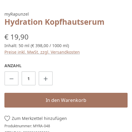
myRapunzel
Hydration Kopfhautserum
Regulärer Preis:
€ 19,90
Inhalt:
50 ml
(€ 398,00 / 1000 ml)
Preise inkl. MwSt. zzgl. Versandkosten
ANZAHL
Produkt Anzahl: Gib den gewünschten Wert 
In den Warenkorb
Zum Merkzettel hinzufügen
Produktnummer:
MYRA-048