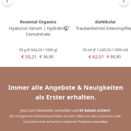
Rosental Organics
dieNikolai
Hyaluron Serum | Hydrating
Traubenkernöl Intensivpfle
Concentrate
50 g
(€ 664,20 / 1000 g)
50 ml
(€ 1.240,20 / 1000 ml)
Verkaufspreis:
Verkaufspreis:
Regulärer Preis:
Regulärer Pr
€ 33,21
€ 62,01
€ 36,90
€ 68,90
Immer alle Angebote & Neuigkeiten
als Erster erhalten.
Jetzt zum Newsletter anmelden und
5€ Rabatt sichern
!
Bei erfolgreicher Anmeldung erhältst du eine E-Mail mit dem Gutschein-Code.
Gutschein nicht auf bereits reduzierte Produkte anwendbar.