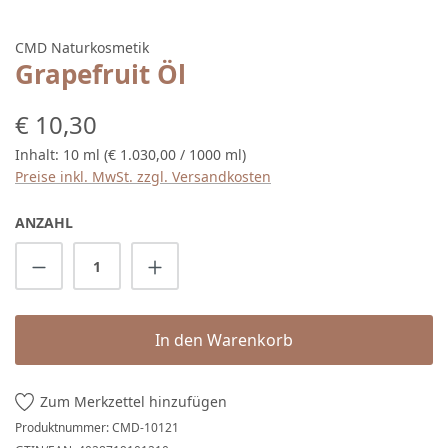
CMD Naturkosmetik
Grapefruit Öl
Regulärer Preis:
€ 10,30
Inhalt:
10 ml
(€ 1.030,00 / 1000 ml)
Preise inkl. MwSt. zzgl. Versandkosten
ANZAHL
Produkt Anzahl: Gib den gewünschten Wert 
In den Warenkorb
Zum Merkzettel hinzufügen
Produktnummer:
CMD-10121