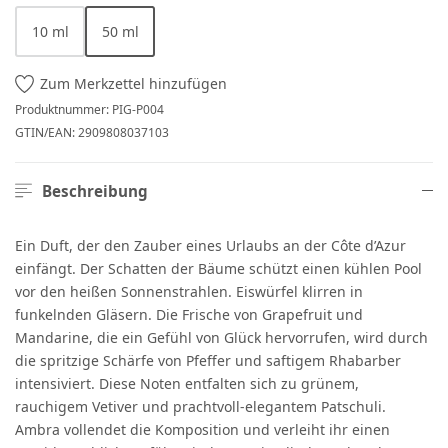
10 ml
50 ml
(Diese Option ist zurzeit nicht verfügbar.)
Zum Merkzettel hinzufügen
Produktnummer:
PIG-P004
GTIN/EAN:
2909808037103
Beschreibung
Ein Duft, der den Zauber eines Urlaubs an der Côte d’Azur
einfängt. Der Schatten der Bäume schützt einen kühlen Pool
vor den heißen Sonnenstrahlen. Eiswürfel klirren in
funkelnden Gläsern. Die Frische von Grapefruit und
Mandarine, die ein Gefühl von Glück hervorrufen, wird durch
die spritzige Schärfe von Pfeffer und saftigem Rhabarber
intensiviert. Diese Noten entfalten sich zu grünem,
rauchigem Vetiver und prachtvoll-elegantem Patschuli.
Ambra vollendet die Komposition und verleiht ihr einen