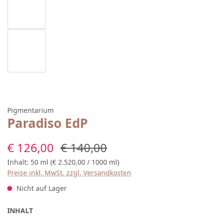
Pigmentarium
Paradiso EdP
Verkaufspreis:
Regulärer Preis:
€ 126,00
€ 140,00
Inhalt:
50 ml
(€ 2.520,00 / 1000 ml)
Preise inkl. MwSt. zzgl. Versandkosten
Nicht auf Lager
AUSWÄHLEN
INHALT