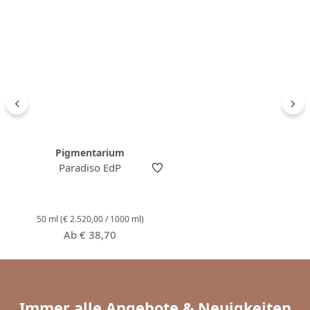
Pigmentarium
Paradiso EdP
50 ml
(€ 2.520,00 / 1000 ml)
Regulärer Preis:
Ab
€ 38,70
Immer alle Angebote & Neuigkeiten