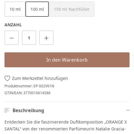
10 ml
100 ml
150 ml Nachfüller
(Diese Option ist zurzeit nicht verfüg
ANZAHL
Produkt Anzahl: Gib den gewünschten Wert 
In den Warenkorb
Zum Merkzettel hinzufügen
Produktnummer:
EP-002V01N
GTIN/EAN:
3770010614586
Beschreibung
Entdecken Sie die faszinierende Duftkomposition „ORANGE X
SANTAL“ von der renommierten Parfümeurin Natalie Gracia-