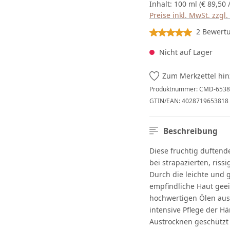
Inhalt:
100 ml
(€ 89,50 
Preise inkl. MwSt. zzgl
Durchschnittliche Bew
2 Bewert
Nicht auf Lager
Zum Merkzettel hi
Produktnummer:
CMD-6538
GTIN/EAN:
4028719653818
Beschreibung
Diese fruchtig duftend
bei strapazierten, ris
Durch die leichte und g
empfindliche Haut geei
hochwertigen Ölen aus
intensive Pflege der H
Austrocknen geschützt 