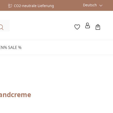
Deutsch
CO2-neutrale Lieferung
EN
% SALE %
Handcreme