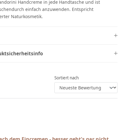
andorini Handcreme in jede Handtasche und ist
schendurch einfach anzuwenden. Entspricht
ierter Naturkosmetik.
uktsicherheitsinfo
Sortiert nach
ach dem Eincremen - besser geht's gar nicht