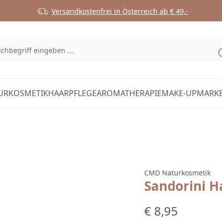
Versandkostenfrei in Österreich ab € 49,-
URKOSMETIK
HAARPFLEGE
AROMATHERAPIE
MAKE-UP
MARK
CMD Naturkosmetik
Sandorini 
Regulärer Preis:
€ 8,95