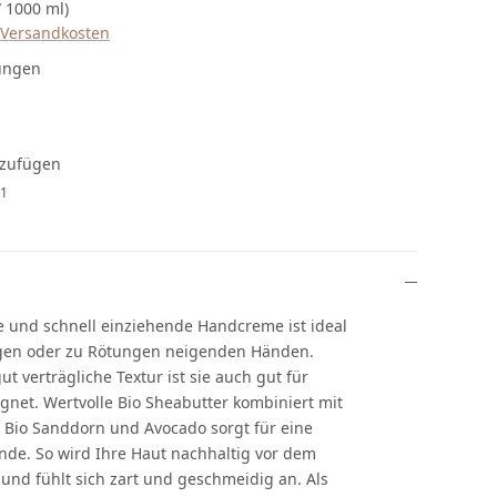
/ 1000 ml)
. Versandkosten
ertung von 5 von 5 Sternen
ungen
nzufügen
1
e und schnell einziehende Handcreme ist ideal
sigen oder zu Rötungen neigenden Händen.
ut verträgliche Textur ist sie auch gut für
gnet. Wertvolle Bio Sheabutter kombiniert mit
 Bio Sanddorn und Avocado sorgt für eine
ände. So wird Ihre Haut nachhaltig vor dem
und fühlt sich zart und geschmeidig an. Als