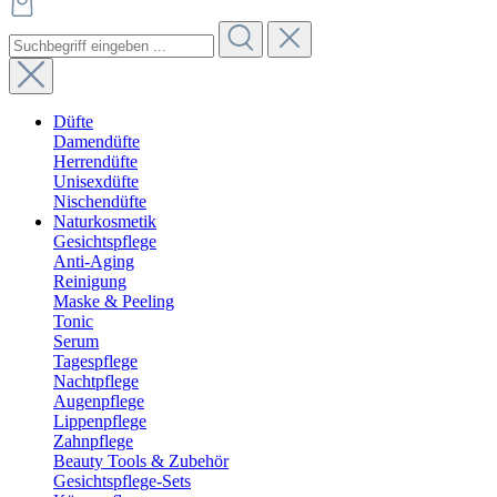
Düfte
Damendüfte
Herrendüfte
Unisexdüfte
Nischendüfte
Naturkosmetik
Gesichtspflege
Anti-Aging
Reinigung
Maske & Peeling
Tonic
Serum
Tagespflege
Nachtpflege
Augenpflege
Lippenpflege
Zahnpflege
Beauty Tools & Zubehör
Gesichtspflege-Sets