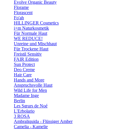
Evolve Organic Beauty
Florame
Florascent
Fo'ah
HILLINGER Cosmetics
i+m Naturkosmetik
Für Normale Haut
WE REDUCE!
Unreine und Mischhaut
Für Trockene Haut
Freistil Sensitiv
FAIR Edition
Sun Protect
Deo Creme
Hair Care
Hands and More
Anspruchsvolle Haut
Wild Life for Men
Madame Inge
Berlin
Les Sœurs de Noé
L'Erbolario
3 ROSA
Ambraliquida - Flüssiger Amber
Camelia - Kamelie