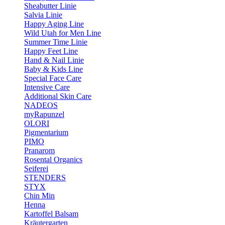
Sheabutter Linie
Salvia Linie
Happy Aging Line
Wild Utah for Men Line
Summer Time Linie
Happy Feet Line
Hand & Nail Linie
Baby & Kids Line
Special Face Care
Intensive Care
Additional Skin Care
NADEOS
myRapunzel
OLORI
Pigmentarium
PIMO
Pranarom
Rosental Organics
Seiferei
STENDERS
STYX
Chin Min
Henna
Kartoffel Balsam
Kräutergarten