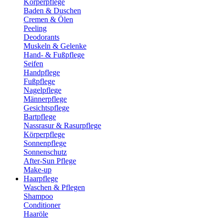
Körperpflege
Baden & Duschen
Cremen & Ölen
Peeling
Deodorants
Muskeln & Gelenke
Hand- & Fußpflege
Seifen
Handpflege
Fußpflege
Nagelpflege
Männerpflege
Gesichtspflege
Bartpflege
Nassrasur & Rasurpflege
Körperpflege
Sonnenpflege
Sonnenschutz
After-Sun Pflege
Make-up
Haarpflege
Waschen & Pflegen
Shampoo
Conditioner
Haaröle