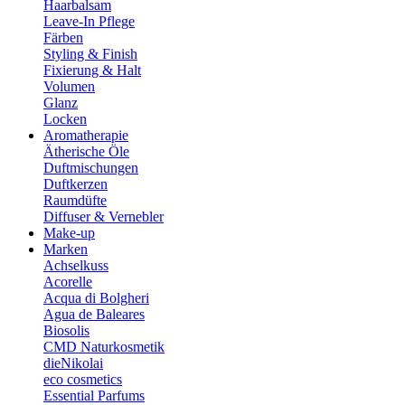
Haarbalsam
Leave-In Pflege
Färben
Styling & Finish
Fixierung & Halt
Volumen
Glanz
Locken
Aromatherapie
Ätherische Öle
Duftmischungen
Duftkerzen
Raumdüfte
Diffuser & Vernebler
Make-up
Marken
Achselkuss
Acorelle
Acqua di Bolgheri
Agua de Baleares
Biosolis
CMD Naturkosmetik
dieNikolai
eco cosmetics
Essential Parfums