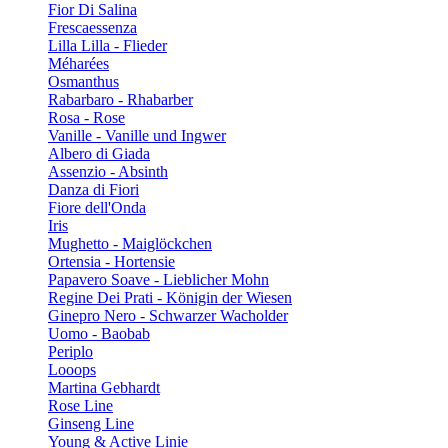
Fior Di Salina
Frescaessenza
Lilla Lilla - Flieder
Méharées
Osmanthus
Rabarbaro - Rhabarber
Rosa - Rose
Vanille - Vanille und Ingwer
Albero di Giada
Assenzio - Absinth
Danza di Fiori
Fiore dell'Onda
Iris
Mughetto - Maiglöckchen
Ortensia - Hortensie
Papavero Soave - Lieblicher Mohn
Regine Dei Prati - Königin der Wiesen
Ginepro Nero - Schwarzer Wacholder
Uomo - Baobab
Periplo
Looops
Martina Gebhardt
Rose Line
Ginseng Line
Young & Active Linie