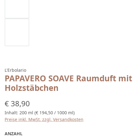
L'Erbolario
PAPAVERO SOAVE Raumduft mit
Holzstäbchen
Regulärer Preis:
€ 38,90
Inhalt:
200 ml
(€ 194,50 / 1000 ml)
Preise inkl. MwSt. zzgl. Versandkosten
ANZAHL