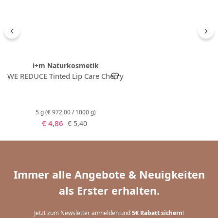
i+m Naturkosmetik
WE REDUCE Tinted Lip Care Cherry
5 g
(€ 972,00 / 1000 g)
Verkaufspreis:
Regulärer Preis:
€ 4,86
€ 5,40
Immer alle Angebote & Neuigkeiten
als Erster erhalten.
Jetzt zum Newsletter anmelden und
5€ Rabatt sichern
!