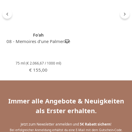
Fo’ah
08 - Memoires d’une Palmeraie
75 ml
(€ 2.066,67 / 1000 ml)
Regulärer Preis:
€ 155,00
Immer alle Angebote & Neuigkeiten
als Erster erhalten.
Jetzt zum Newsletter anmelden und
5€ Rabatt sichern
!
Bei erfolgreicher Anmeldung erhältst du eine E-Mail mit dem Gutschein-Code.