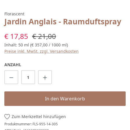
Florascent
Jardin Anglais - Raumduftspray
Verkaufspreis:
Regulärer Preis:
€ 17,85
€ 21,00
Inhalt:
50 ml
(€ 357,00 / 1000 ml)
Preise inkl. MwSt. zzgl. Versandkosten
ANZAHL
Produkt Anzahl: Gib den gewünschten Wert 
In den Warenkorb
Zum Merkzettel hinzufügen
Produktnummer:
FLS-955-14-305