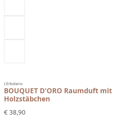
L'Erbolario
BOUQUET D'ORO Raumduft mit
Holzstäbchen
Regulärer Preis:
€ 38,90