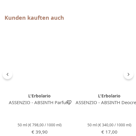
Produktgalerie überspringen
Kunden kauften auch
L'Erbolario
L'Erbolario
ASSENZIO - ABSINTH Parfum
ASSENZIO - ABSINTH Deocr
50 ml
(€ 798,00 / 1000 ml)
50 ml
(€ 340,00 / 1000 ml)
Regulärer Preis:
Regulärer Preis:
€ 39,90
€ 17,00