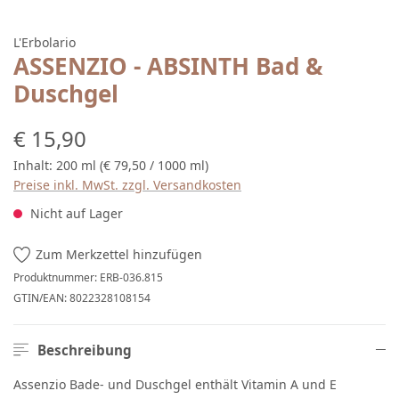
L'Erbolario
ASSENZIO - ABSINTH Bad &
Duschgel
Regulärer Preis:
€ 15,90
Inhalt:
200 ml
(€ 79,50 / 1000 ml)
Preise inkl. MwSt. zzgl. Versandkosten
Nicht auf Lager
Zum Merkzettel hinzufügen
Produktnummer:
ERB-036.815
GTIN/EAN:
8022328108154
Beschreibung
Assenzio Bade- und Duschgel enthält Vitamin A und E