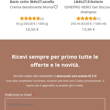
Bacio sotto l&#x27;ascella
L&#x27;Erbolario
Crema deodorante Monoi
GINEPRO NERO Gel doccia
shampoo
Valutazione media di 5 su 5 stelle
Valutazione m
(2)
(1)
50 g
(330,00 € / 1000 g)
250 ml
(63,60 € / 1000 ml)
Prezzo normale:
Prezzo normale:
16,50 €
15,90 €
Ricevi sempre per primo tutte le
offerte e le novità.
Iscriviti subito alla newsletter e
assicurati uno sconto di 5 €
!
Una volta completata l'iscrizione, riceverai un'e-mail con il codice promozionale. Il
buono non è applicabile ai prodotti già in saldo.
Indirizzo e-mail
*