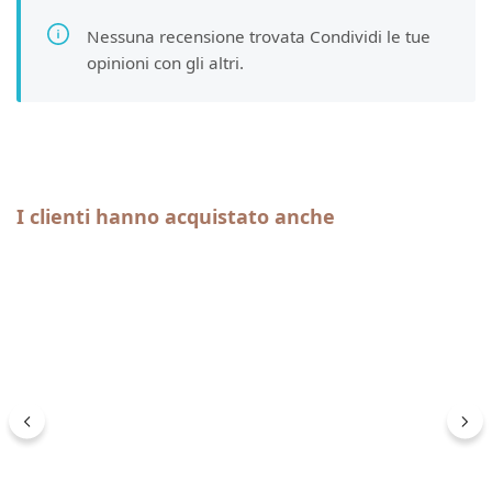
Nessuna recensione trovata Condividi le tue
opinioni con gli altri.
Salta la galleria dei prodotti
I clienti hanno acquistato anche