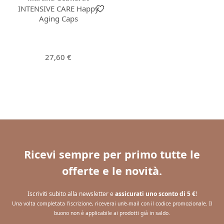
INTENSIVE CARE Happy
Aging Caps
Prezzo normale:
27,60 €
Ricevi sempre per primo tutte le
offerte e le novità.
Iscriviti subito alla newsletter e
assicurati uno sconto di 5 €
!
Una volta completata l'iscrizione, riceverai un'e-mail con il codice promozionale. Il
buono non è applicabile ai prodotti già in saldo.