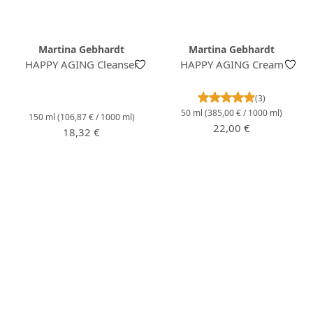
Martina Gebhardt
Martina Gebhardt
HAPPY AGING Cleanser
HAPPY AGING Cream
Valutazione media 
(3)
50 ml
(385,00 € / 1000 ml)
150 ml
(106,87 € / 1000 ml)
Prezzo normale:
22,00 €
Prezzo normale:
18,32 €