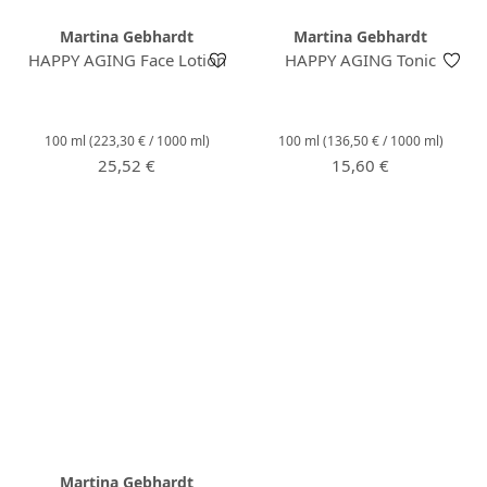
Martina Gebhardt
Martina Gebhardt
HAPPY AGING Face Lotion
HAPPY AGING Tonic
100 ml
(223,30 € / 1000 ml)
100 ml
(136,50 € / 1000 ml)
Prezzo normale:
Prezzo normale:
25,52 €
15,60 €
Martina Gebhardt