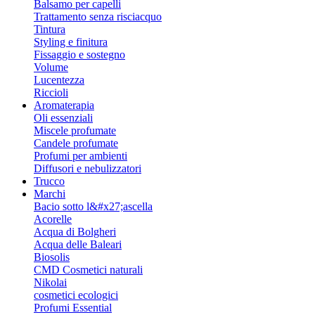
Balsamo per capelli
Trattamento senza risciacquo
Tintura
Styling e finitura
Fissaggio e sostegno
Volume
Lucentezza
Riccioli
Aromaterapia
Oli essenziali
Miscele profumate
Candele profumate
Profumi per ambienti
Diffusori e nebulizzatori
Trucco
Marchi
Bacio sotto l&#x27;ascella
Acorelle
Acqua di Bolgheri
Acqua delle Baleari
Biosolis
CMD Cosmetici naturali
Nikolai
cosmetici ecologici
Profumi Essential