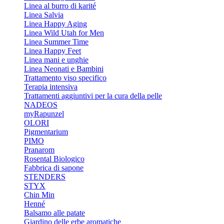
Linea al burro di karité
Linea Salvia
Linea Happy Aging
Linea Wild Utah for Men
Linea Summer Time
Linea Happy Feet
Linea mani e unghie
Linea Neonati e Bambini
Trattamento viso specifico
Terapia intensiva
Trattamenti aggiuntivi per la cura della pelle
NADEOS
myRapunzel
OLORI
Pigmentarium
PIMO
Pranarom
Rosental Biologico
Fabbrica di sapone
STENDERS
STYX
Chin Min
Henné
Balsamo alle patate
Giardino delle erbe aromatiche