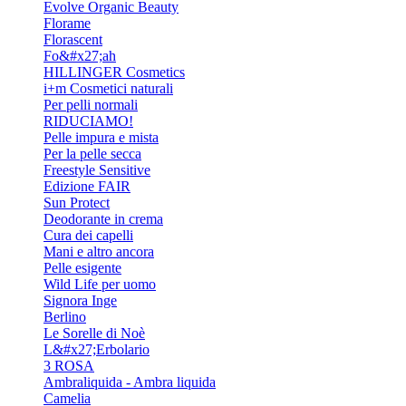
Evolve Organic Beauty
Florame
Florascent
Fo&#x27;ah
HILLINGER Cosmetics
i+m Cosmetici naturali
Per pelli normali
RIDUCIAMO!
Pelle impura e mista
Per la pelle secca
Freestyle Sensitive
Edizione FAIR
Sun Protect
Deodorante in crema
Cura dei capelli
Mani e altro ancora
Pelle esigente
Wild Life per uomo
Signora Inge
Berlino
Le Sorelle di Noè
L&#x27;Erbolario
3 ROSA
Ambraliquida - Ambra liquida
Camelia