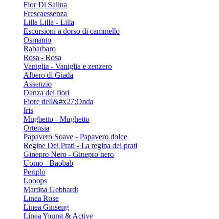
Fior Di Salina
Frescaessenza
Lilla Lilla - Lilla
Escursioni a dorso di cammello
Osmanto
Rabarbaro
Rosa - Rosa
Vaniglia - Vaniglia e zenzero
Albero di Giada
Assenzio
Danza dei fiori
Fiore dell&#x27;Onda
Iris
Mughetto - Mughetto
Ortensia
Papavero Soave - Papavero dolce
Regine Dei Prati - La regina dei prati
Ginepro Nero - Ginepro nero
Uomo - Baobab
Periplo
Looops
Martina Gebhardt
Linea Rose
Linea Ginseng
Linea Young & Active