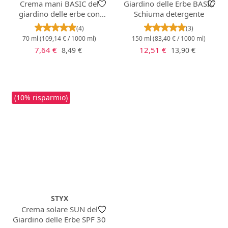
Crema mani BASIC del
Giardino delle Erbe BASIC
giardino delle erbe con
Schiuma detergente
calendula biologica
Valutazione media di 5 su 5 stelle
Valutazione media 
(4)
(3)
70 ml
(109,14 € / 1000 ml)
150 ml
(83,40 € / 1000 ml)
Prezzo di vendita:
Prezzo di vendita:
Prezzo normale:
Prezzo normale:
7,64 €
12,51 €
8,49 €
13,90 €
(10% risparmio)
STYX
Crema solare SUN del
Giardino delle Erbe SPF 30