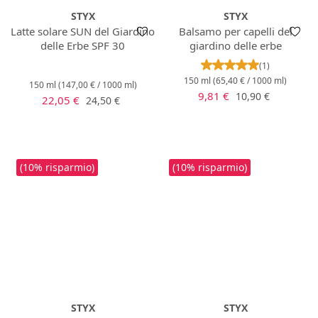
STYX
STYX
Latte solare SUN del Giardino
Balsamo per capelli del
delle Erbe SPF 30
giardino delle erbe
Valutazione media 
(1)
150 ml
(65,40 € / 1000 ml)
150 ml
(147,00 € / 1000 ml)
Prezzo di vendita:
Prezzo normale:
9,81 €
10,90 €
Prezzo di vendita:
Prezzo normale:
22,05 €
24,50 €
(10% risparmio)
(10% risparmio)
STYX
STYX