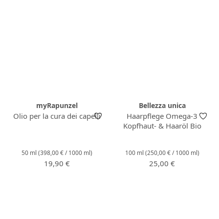
myRapunzel
Bellezza unica
Olio per la cura dei capelli
Haarpflege Omega-3
Kopfhaut- & Haaröl Bio
50 ml
(398,00 € / 1000 ml)
100 ml
(250,00 € / 1000 ml)
Prezzo normale:
Prezzo normale:
19,90 €
25,00 €