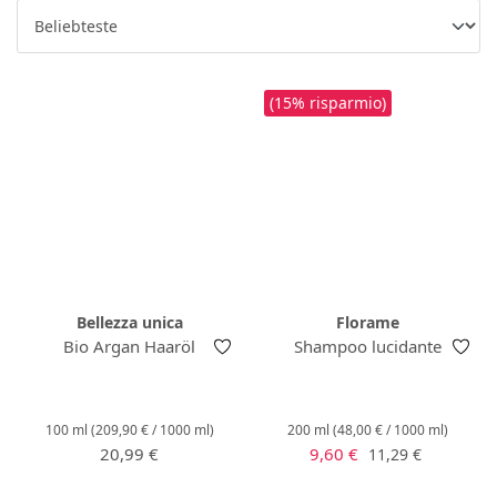
(15% risparmio)
Bellezza unica
Florame
Bio Argan Haaröl
Shampoo lucidante
100 ml
(209,90 € / 1000 ml)
200 ml
(48,00 € / 1000 ml)
Prezzo normale:
Prezzo di vendita:
Prezzo normale:
20,99 €
9,60 €
11,29 €