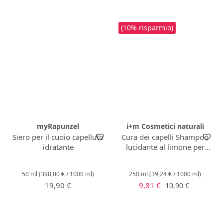
(10% risparmio)
myRapunzel
i+m Cosmetici naturali
Siero per il cuoio capelluto
Cura dei capelli Shampoo
idratante
lucidante al limone per
capelli normali
50 ml
(398,00 € / 1000 ml)
250 ml
(39,24 € / 1000 ml)
Prezzo normale:
Prezzo di vendita:
Prezzo normale:
19,90 €
9,81 €
10,90 €