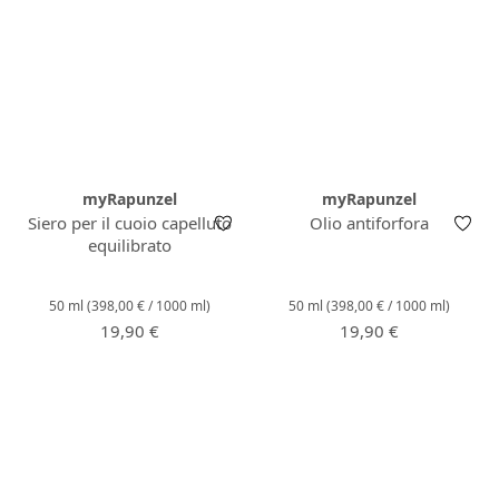
myRapunzel
myRapunzel
Siero per il cuoio capelluto
Olio antiforfora
equilibrato
50 ml
(398,00 € / 1000 ml)
50 ml
(398,00 € / 1000 ml)
Prezzo normale:
Prezzo normale:
19,90 €
19,90 €