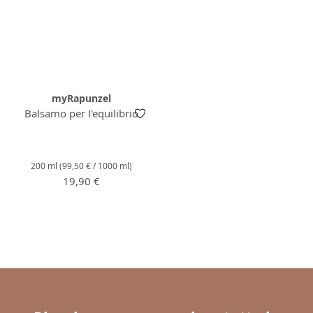
myRapunzel
Balsamo per l'equilibrio
200 ml
(99,50 € / 1000 ml)
Prezzo normale:
19,90 €