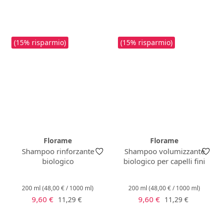
(15% risparmio)
(15% risparmio)
Florame
Florame
Shampoo rinforzante
Shampoo volumizzante
biologico
biologico per capelli fini
200 ml
(48,00 € / 1000 ml)
200 ml
(48,00 € / 1000 ml)
Prezzo di vendita:
Prezzo di vendita:
Prezzo normale:
Prezzo normale:
9,60 €
9,60 €
11,29 €
11,29 €