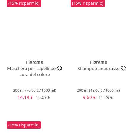
(15% risparmio)
(15% risparmio)
Florame
Florame
Maschera per capelli per la
Shampoo antigrasso
cura del colore
200 ml
(70,95 € / 1000 ml)
200 ml
(48,00 € / 1000 ml)
Prezzo di vendita:
Prezzo di vendita:
Prezzo normale:
Prezzo normale:
14,19 €
9,60 €
16,69 €
11,29 €
(15% risparmio)