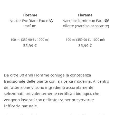
Florame
Florame
Nectar Evoûtant Eau de
Narcisse lumineux Eau de
Parfum
Toilette (Narciso accecante)
100 ml
(359,90 € / 1000 ml)
100 ml
(359,90 € / 1000 ml)
Prezzo normale:
Prezzo normale:
35,99 €
35,99 €
Da oltre 30 anni Florame coniuga la conoscenza
tradizionale delle piante con la ricerca moderna. Al centro
dell’attenzione vi sono ingredienti accuratamente
selezionati, prevalentemente certificati biologici, che
vengono lavorati con delicatezza per preservarne
l’efficacia naturale.