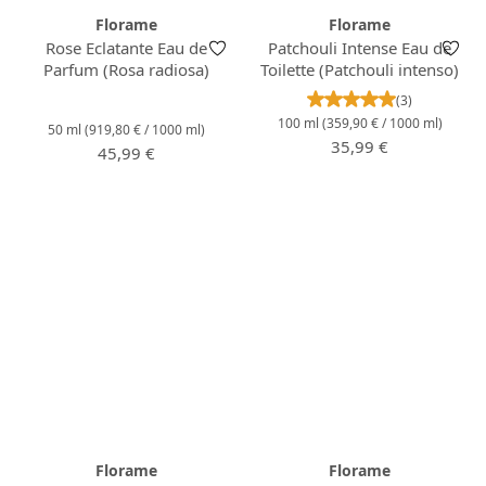
Florame
Florame
Rose Eclatante Eau de
Patchouli Intense Eau de
Parfum (Rosa radiosa)
Toilette (Patchouli intenso)
Valutazione media 
(3)
100 ml
(359,90 € / 1000 ml)
50 ml
(919,80 € / 1000 ml)
Prezzo normale:
35,99 €
Prezzo normale:
45,99 €
Florame
Florame