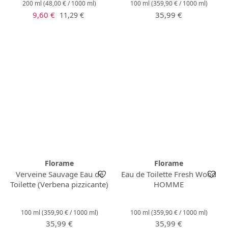
200 ml
(48,00 € / 1000 ml)
100 ml
(359,90 € / 1000 ml)
Prezzo di vendita:
Prezzo normale:
Prezzo normale:
9,60 €
35,99 €
11,29 €
Florame
Florame
Verveine Sauvage Eau de
Eau de Toilette Fresh Wood
Toilette (Verbena pizzicante)
HOMME
100 ml
(359,90 € / 1000 ml)
100 ml
(359,90 € / 1000 ml)
Prezzo normale:
Prezzo normale:
35,99 €
35,99 €