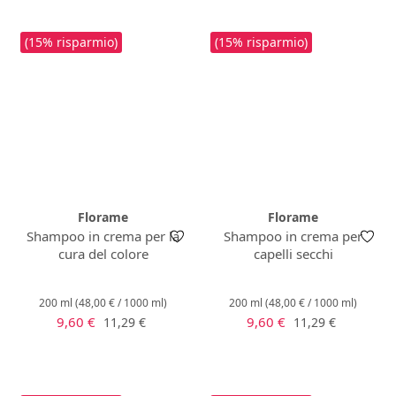
(15% risparmio)
(15% risparmio)
Florame
Florame
Shampoo in crema per la
Shampoo in crema per
cura del colore
capelli secchi
200 ml
(48,00 € / 1000 ml)
200 ml
(48,00 € / 1000 ml)
Prezzo di vendita:
Prezzo di vendita:
Prezzo normale:
Prezzo normale:
9,60 €
9,60 €
11,29 €
11,29 €