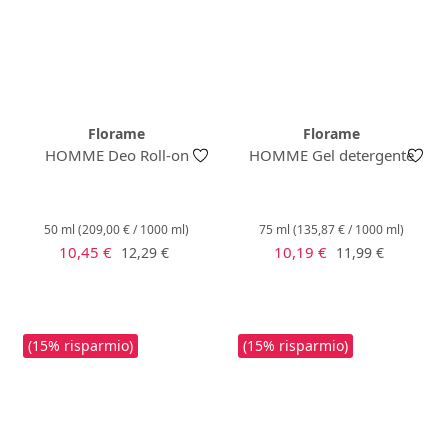
Florame
Florame
HOMME Deo Roll-on
HOMME Gel detergente
50 ml
(209,00 € / 1000 ml)
75 ml
(135,87 € / 1000 ml)
Prezzo di vendita:
Prezzo di vendita:
Prezzo normale:
Prezzo normale:
10,45 €
10,19 €
12,29 €
11,99 €
(15% risparmio)
(15% risparmio)