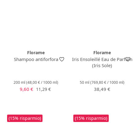
Florame
Florame
Shampoo antiforfora
Iris Ensoleillé Eau de Parfum
(Iris Sole)
200 ml
(48,00 € / 1000 ml)
50 ml
(769,80 € / 1000 ml)
Prezzo di vendita:
Prezzo normale:
Prezzo normale:
9,60 €
38,49 €
11,29 €
(15% risparmio)
(15% risparmio)