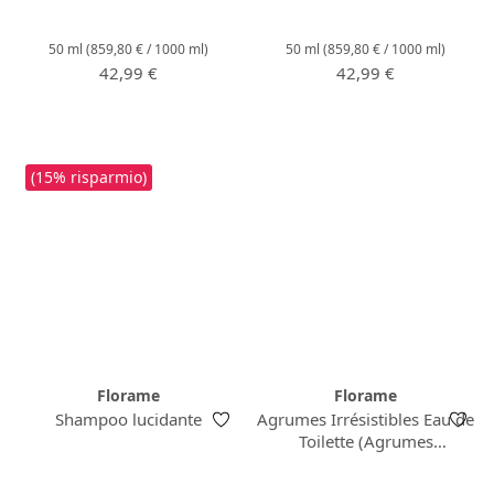
50 ml
(859,80 € / 1000 ml)
50 ml
(859,80 € / 1000 ml)
Prezzo normale:
Prezzo normale:
42,99 €
42,99 €
(15% risparmio)
Florame
Florame
Shampoo lucidante
Agrumes Irrésistibles Eau de
Toilette (Agrumes
Irresistibles)