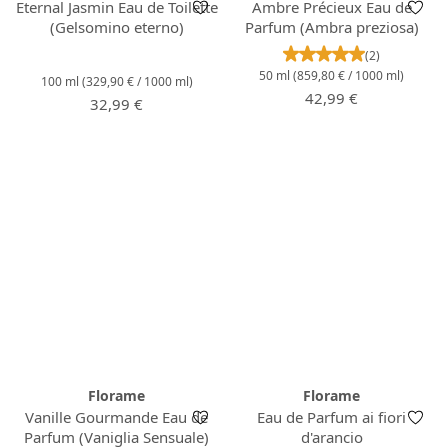
Eternal Jasmin Eau de Toilette
Ambre Précieux Eau de
(Gelsomino eterno)
Parfum (Ambra preziosa)
Valutazione media 
(2)
50 ml
(859,80 € / 1000 ml)
100 ml
(329,90 € / 1000 ml)
Prezzo normale:
42,99 €
Prezzo normale:
32,99 €
Florame
Florame
Vanille Gourmande Eau de
Eau de Parfum ai fiori
Parfum (Vaniglia Sensuale)
d'arancio