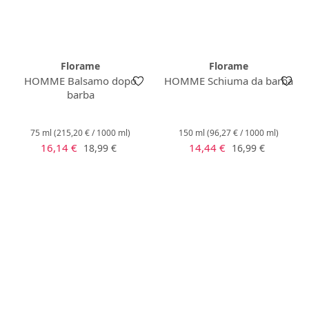
Florame
Florame
HOMME Balsamo dopo
HOMME Schiuma da barba
barba
75 ml
(215,20 € / 1000 ml)
150 ml
(96,27 € / 1000 ml)
Prezzo di vendita:
Prezzo di vendita:
Prezzo normale:
Prezzo normale:
16,14 €
14,44 €
18,99 €
16,99 €