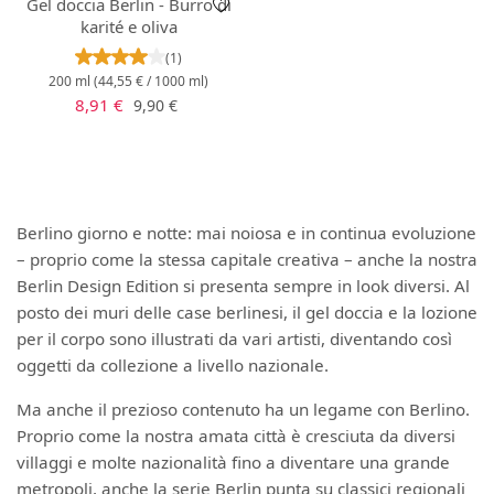
Gel doccia Berlin - Burro di
karité e oliva
Valutazione media di 4 su 5 stelle
(1)
200 ml
(44,55 € / 1000 ml)
Prezzo di vendita:
Prezzo normale:
8,91 €
9,90 €
Berlino giorno e notte: mai noiosa e in continua evoluzione
– proprio come la stessa capitale creativa – anche la nostra
Berlin Design Edition si presenta sempre in look diversi. Al
posto dei muri delle case berlinesi, il gel doccia e la lozione
per il corpo sono illustrati da vari artisti, diventando così
oggetti da collezione a livello nazionale.
Ma anche il prezioso contenuto ha un legame con Berlino.
Proprio come la nostra amata città è cresciuta da diversi
villaggi e molte nazionalità fino a diventare una grande
metropoli, anche la serie Berlin punta su classici regionali