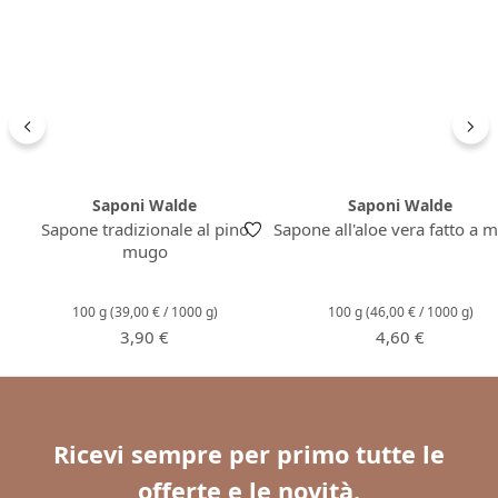
Saponi Walde
Saponi Walde
Sapone tradizionale al pino
Sapone all'aloe vera fatto a 
mugo
100 g
(39,00 € / 1000 g)
100 g
(46,00 € / 1000 g)
Prezzo normale:
Prezzo normale
3,90 €
4,60 €
Ricevi sempre per primo tutte le
offerte e le novità.