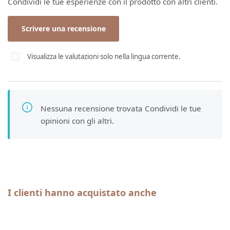
Condividi le tue esperienze con il prodotto con altri clienti.
Scrivere una recensione
Visualizza le valutazioni solo nella lingua corrente.
Nessuna recensione trovata Condividi le tue
opinioni con gli altri.
Salta la galleria dei prodotti
I clienti hanno acquistato anche