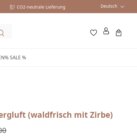
Deutsch
CO2-neutrale Lieferung
EN
% SALE %
rgluft (waldfrisch mit Zirbe)
ärer Preis:
00