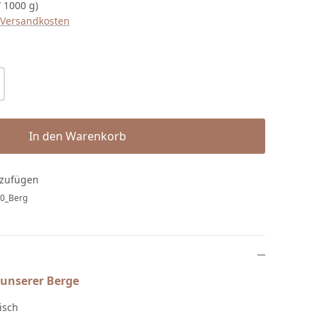
/ 1000 g)
. Versandkosten
l: Gib den gewünschten Wert ein oder b
In den Warenkorb
nzufügen
0_Berg
 unserer Berge
isch