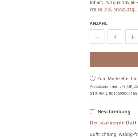
Inhalt:
250 g
(€ 165,60 
Preise inkl. MwSt. zzgl
ANZAHL
Produkt Anzah
Zum Merkzettel hi
Produktnummer:
LPS_DK_25
GTIN/EAN:
9010693000165
Beschreibung
Der stärkende Duft
Duftrichtung: waldig-fr