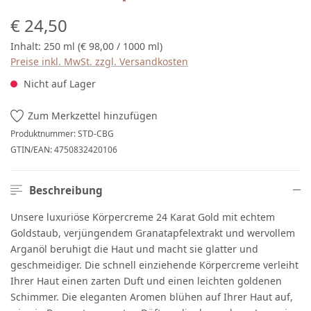
Regulärer Preis:
€ 24,50
Inhalt:
250 ml
(€ 98,00 / 1000 ml)
Preise inkl. MwSt. zzgl. Versandkosten
Nicht auf Lager
Zum Merkzettel hinzufügen
Produktnummer:
STD-CBG
GTIN/EAN:
4750832420106
Beschreibung
Unsere luxuriöse Körpercreme 24 Karat Gold mit echtem
Goldstaub, verjüngendem Granatapfelextrakt und wervollem
Arganöl beruhigt die Haut und macht sie glatter und
geschmeidiger. Die schnell einziehende Körpercreme verleiht
Ihrer Haut einen zarten Duft und einen leichten goldenen
Schimmer. Die eleganten Aromen blühen auf Ihrer Haut auf,