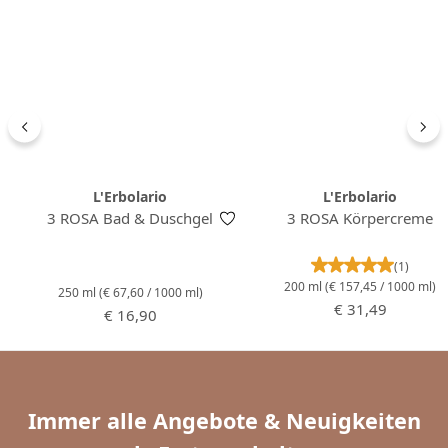
L'Erbolario
L'Erbolario
3 ROSA Bad & Duschgel
3 ROSA Körpercreme
Durchschnittl
(1)
200 ml
(€ 157,45 / 1000 ml)
250 ml
(€ 67,60 / 1000 ml)
Regulärer Preis:
€ 31,49
Regulärer Preis:
€ 16,90
Immer alle Angebote & Neuigkeiten