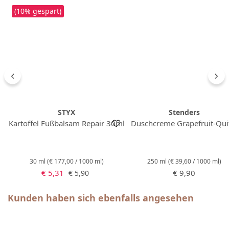
(10% gespart)
STYX
Stenders
Kartoffel Fußbalsam Repair 30ml
Duschcreme Grapefruit-Qui
30 ml
(€ 177,00 / 1000 ml)
250 ml
(€ 39,60 / 1000 ml)
Verkaufspreis:
Regulärer Preis:
Regulärer Preis:
€ 5,31
€ 9,90
€ 5,90
Produktgalerie überspringen
Kunden haben sich ebenfalls angesehen