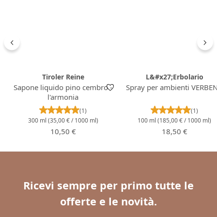
Tiroler Reine
L&#x27;Erbolario
Sapone liquido pino cembro -
Spray per ambienti VERBE
l'armonia
Valutazione media di 5 su 5 stelle
Valutazione m
(1)
(1)
300 ml
(35,00 € / 1000 ml)
100 ml
(185,00 € / 1000 ml)
Prezzo normale:
Prezzo normale:
10,50 €
18,50 €
Ricevi sempre per primo tutte le
offerte e le novità.