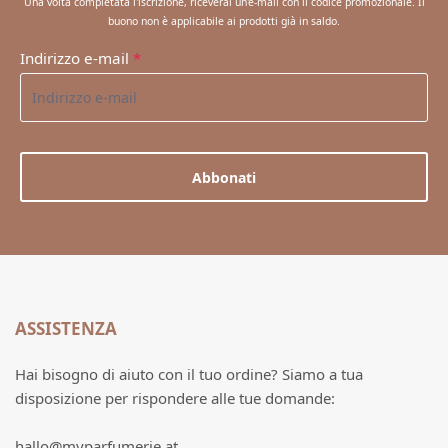
Una volta completata l'iscrizione, riceverai un'e-mail con il codice promozionale. Il
buono non è applicabile ai prodotti già in saldo.
Indirizzo e-mail
*
Abbonati
ASSISTENZA
Hai bisogno di aiuto con il tuo ordine? Siamo a tua
disposizione per rispondere alle tue domande:
hallo@myparfumerie.at