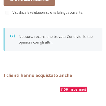
Visualizza le valutazioni solo nella lingua corrente.
Nessuna recensione trovata Condividi le tue
opinioni con gli altri.
Salta la galleria dei prodotti
I clienti hanno acquistato anche
(15% risparmio)