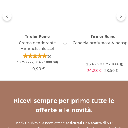
Tiroler Reine
Tiroler Reine
Crema deodorante
Candela profumata Alpensp
Himmelschlüssel
Valutazione media di 5 su 5 stelle
(5)
40 ml
(272,50 € / 1000 ml)
1 g
(24.230,00 € / 1000 g)
Prezzo normale:
10,90 €
Prezzo di vendita:
Prezzo norm
24,23 €
28,50 €
Ricevi sempre per primo tutte le
offerte e le novità.
Iscriviti subito alla newsletter e
assicurati uno sconto di 5 €
!