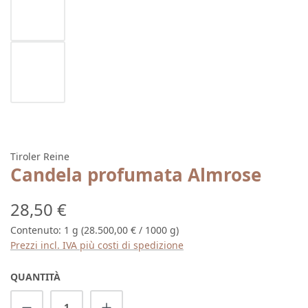
Tiroler Reine
Candela profumata Almrose
Prezzo normale:
28,50 €
Contenuto:
1 g
(28.500,00 € / 1000 g)
Prezzi incl. IVA più costi di spedizione
QUANTITÀ
Quantità del prodotto: inserisci la quantit