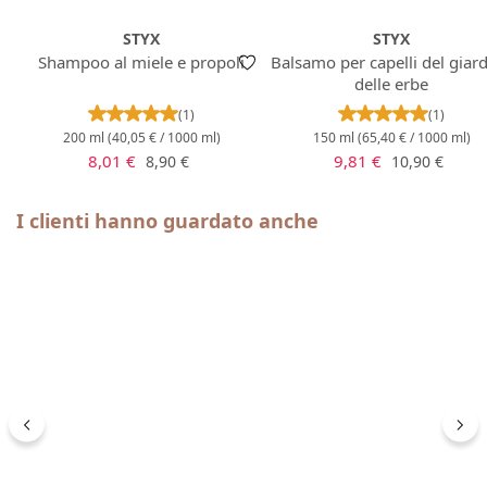
STYX
STYX
Shampoo al miele e propoli
Balsamo per capelli del giar
delle erbe
Valutazione media di 5 su 5 stelle
Valutazione m
(1)
(1)
200 ml
(40,05 € / 1000 ml)
150 ml
(65,40 € / 1000 ml)
Prezzo di vendita:
Prezzo di vendita:
Prezzo normale:
Prezzo norma
8,01 €
9,81 €
8,90 €
10,90 €
Salta la galleria dei prodotti
I clienti hanno guardato anche