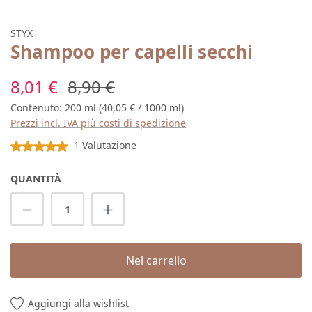
STYX
Shampoo per capelli secchi
Prezzo di vendita:
Prezzo normale:
8,01 €
8,90 €
Contenuto:
200 ml
(40,05 € / 1000 ml)
Prezzi incl. IVA più costi di spedizione
Valutazione media di 5 su 5 stelle
1 Valutazione
QUANTITÀ
Quantità del prodotto: inserisci la quantit
Nel carrello
Aggiungi alla wishlist