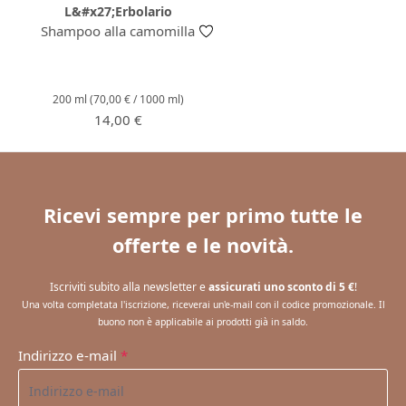
L&#x27;Erbolario
Shampoo alla camomilla
200 ml
(70,00 € / 1000 ml)
Prezzo normale:
14,00 €
Ricevi sempre per primo tutte le
offerte e le novità.
Iscriviti subito alla newsletter e
assicurati uno sconto di 5 €
!
Una volta completata l'iscrizione, riceverai un'e-mail con il codice promozionale. Il
buono non è applicabile ai prodotti già in saldo.
Indirizzo e-mail
*