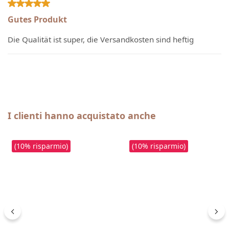
Recensione con valutazione di 5 su 5 stelle
Gutes Produkt
Die Qualität ist super, die Versandkosten sind heftig
Salta la galleria dei prodotti
I clienti hanno acquistato anche
(10% risparmio)
(10% risparmio)