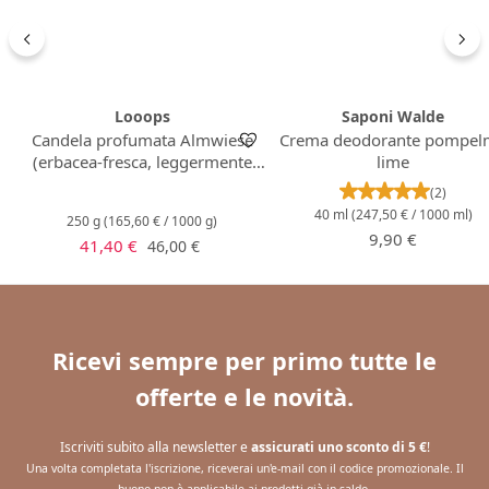
Looops
Saponi Walde
Candela profumata Almwiese
Crema deodorante pompel
(erbacea-fresca, leggermente
lime
floreale)
Valutazione m
(2)
40 ml
(247,50 € / 1000 ml)
250 g
(165,60 € / 1000 g)
Prezzo normale
9,90 €
Prezzo di vendita:
Prezzo normale:
41,40 €
46,00 €
Ricevi sempre per primo tutte le
offerte e le novità.
Iscriviti subito alla newsletter e
assicurati uno sconto di 5 €
!
Una volta completata l'iscrizione, riceverai un'e-mail con il codice promozionale. Il