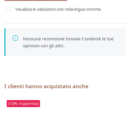
Visualizza le valutazioni solo nella lingua corrente.
Nessuna recensione trovata Condividi le tue
opinioni con gli altri.
Salta la galleria dei prodotti
I clienti hanno acquistato anche
(10% risparmio)