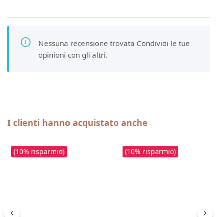
Nessuna recensione trovata Condividi le tue
opinioni con gli altri.
Salta la galleria dei prodotti
I clienti hanno acquistato anche
(10% risparmio)
(10% risparmio)