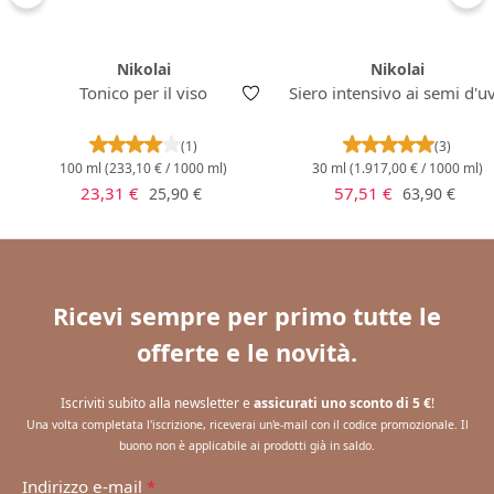
Nikolai
Nikolai
Tonico per il viso
Siero intensivo ai semi d'u
Valutazione media di 4 su 5 stelle
Valutazione m
(1)
(3)
100 ml
(233,10 € / 1000 ml)
30 ml
(1.917,00 € / 1000 ml)
Prezzo di vendita:
Prezzo di vendita:
Prezzo normale:
Prezzo norm
23,31 €
57,51 €
25,90 €
63,90 €
Ricevi sempre per primo tutte le
offerte e le novità.
Iscriviti subito alla newsletter e
assicurati uno sconto di 5 €
!
Una volta completata l'iscrizione, riceverai un'e-mail con il codice promozionale. Il
buono non è applicabile ai prodotti già in saldo.
Indirizzo e-mail
*