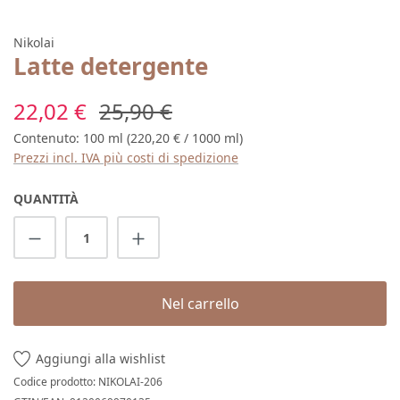
Nikolai
Latte detergente
Prezzo di vendita:
Prezzo normale:
22,02 €
25,90 €
Contenuto:
100 ml
(220,20 € / 1000 ml)
Prezzi incl. IVA più costi di spedizione
QUANTITÀ
Quantità del prodotto: inserisci la quantit
Nel carrello
Aggiungi alla wishlist
Codice prodotto:
NIKOLAI-206