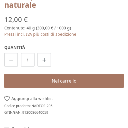
naturale
Prezzo normale:
12,00 €
Contenuto:
40 g
(300,00 € / 1000 g)
Prezzi incl. IVA più costi di spedizione
QUANTITÀ
Quantità del prodotto: inserisci la quantit
Nel carrello
Aggiungi alla wishlist
Codice prodotto:
NADEOS-205
GTIN/EAN:
9120086640059