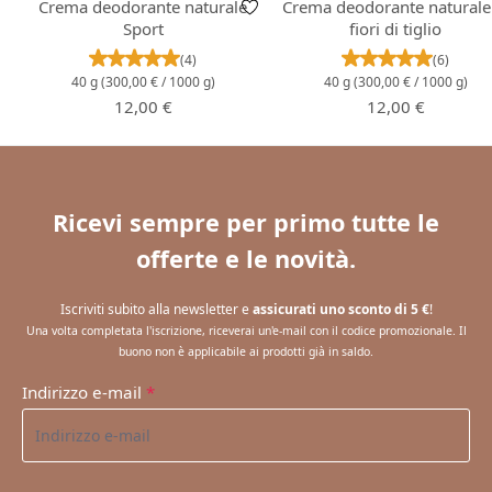
Crema deodorante naturale
Crema deodorante naturale
Sport
fiori di tiglio
Valutazione media di 5 su 5 stelle
Valutazione m
(4)
(6)
40 g
(300,00 € / 1000 g)
40 g
(300,00 € / 1000 g)
Prezzo normale:
Prezzo normale:
12,00 €
12,00 €
Ricevi sempre per primo tutte le
offerte e le novità.
Iscriviti subito alla newsletter e
assicurati uno sconto di 5 €
!
Una volta completata l'iscrizione, riceverai un'e-mail con il codice promozionale. Il
buono non è applicabile ai prodotti già in saldo.
Indirizzo e-mail
*