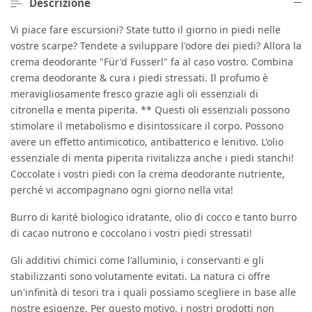
Descrizione
Vi piace fare escursioni? State tutto il giorno in piedi nelle
vostre scarpe? Tendete a sviluppare l'odore dei piedi? Allora la
crema deodorante "Für'd Fusserl" fa al caso vostro. Combina
crema deodorante & cura i piedi stressati. Il profumo è
meravigliosamente fresco grazie agli oli essenziali di
citronella e menta piperita. ** Questi oli essenziali possono
stimolare il metabolismo e disintossicare il corpo. Possono
avere un effetto antimicotico, antibatterico e lenitivo. L'olio
essenziale di menta piperita rivitalizza anche i piedi stanchi!
Coccolate i vostri piedi con la crema deodorante nutriente,
perché vi accompagnano ogni giorno nella vita!
Burro di karité biologico idratante, olio di cocco e tanto burro
di cacao nutrono e coccolano i vostri piedi stressati!
Gli additivi chimici come l'alluminio, i conservanti e gli
stabilizzanti sono volutamente evitati. La natura ci offre
un'infinità di tesori tra i quali possiamo scegliere in base alle
nostre esigenze. Per questo motivo, i nostri prodotti non