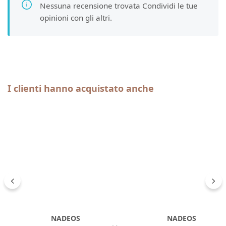
Nessuna recensione trovata Condividi le tue
opinioni con gli altri.
Salta la galleria dei prodotti
I clienti hanno acquistato anche
NADEOS
NADEOS