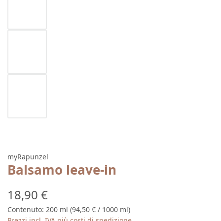
myRapunzel
Balsamo leave-in
Prezzo normale:
18,90 €
Contenuto:
200 ml
(94,50 € / 1000 ml)
Prezzi incl. IVA più costi di spedizione