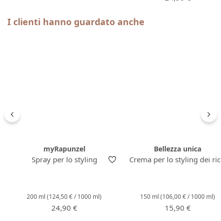
Salta la galleria dei prodotti
I clienti hanno guardato anche
myRapunzel
Bellezza unica
Spray per lo styling
Crema per lo styling dei ric
200 ml
(124,50 € / 1000 ml)
150 ml
(106,00 € / 1000 ml)
Prezzo normale:
Prezzo normale:
24,90 €
15,90 €