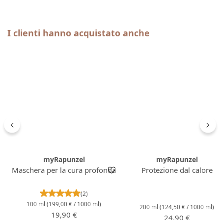
Salta la galleria dei prodotti
I clienti hanno acquistato anche
myRapunzel
myRapunzel
Maschera per la cura profonda
Protezione dal calore
Valutazione media di 5 su 5 stelle
(2)
100 ml
(199,00 € / 1000 ml)
200 ml
(124,50 € / 1000 ml)
Prezzo normale:
19,90 €
Prezzo normale:
24,90 €