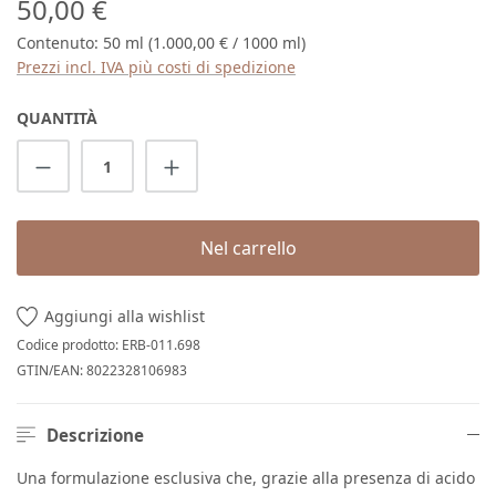
Prezzo normale:
50,00 €
Contenuto:
50 ml
(1.000,00 € / 1000 ml)
Prezzi incl. IVA più costi di spedizione
QUANTITÀ
Quantità del prodotto: inserisci la quantit
Nel carrello
Aggiungi alla wishlist
Codice prodotto:
ERB-011.698
GTIN/EAN:
8022328106983
Descrizione
Una formulazione esclusiva che, grazie alla presenza di acido