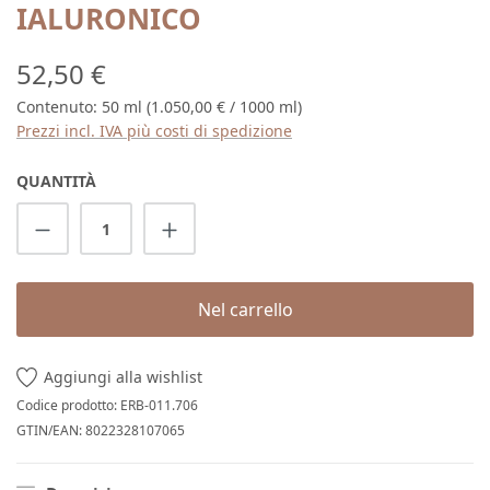
IALURONICO
Prezzo normale:
52,50 €
Contenuto:
50 ml
(1.050,00 € / 1000 ml)
Prezzi incl. IVA più costi di spedizione
QUANTITÀ
Quantità del prodotto: inserisci la quantit
Nel carrello
Aggiungi alla wishlist
Codice prodotto:
ERB-011.706
GTIN/EAN:
8022328107065