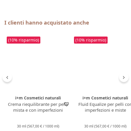
Salta la galleria dei prodotti
I clienti hanno acquistato anche
(10% risparmio)
(10% risparmio)
i+m Cosmetici naturali
i+m Cosmetici naturali
Crema riequilibrante per pelle
Fluid Equalize per pelli co
mista e con imperfezioni
imperfezioni e miste
30 ml
(567,00 € / 1000 ml)
30 ml
(567,00 € / 1000 ml)