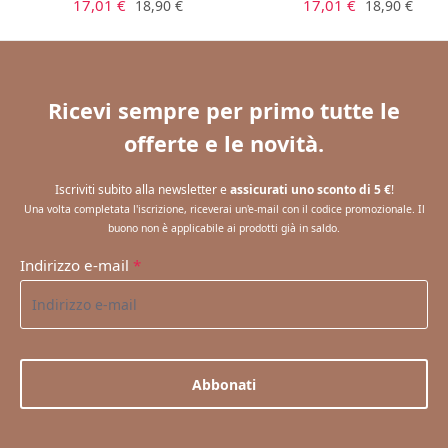
Prezzo di vendita:
Prezzo di vendita:
Prezzo normale:
Prezzo norm
17,01 €
17,01 €
18,90 €
18,90 €
Ricevi sempre per primo tutte le
offerte e le novità.
Iscriviti subito alla newsletter e
assicurati uno sconto di 5 €
!
Una volta completata l'iscrizione, riceverai un'e-mail con il codice promozionale. Il
buono non è applicabile ai prodotti già in saldo.
Indirizzo e-mail
*
Abbonati