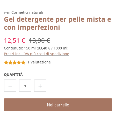
i+m Cosmetici naturali
Gel detergente per pelle mista e
con imperfezioni
Prezzo di vendita:
Prezzo normale:
12,51 €
13,90 €
Contenuto:
150 ml
(83,40 € / 1000 ml)
Prezzi incl. IVA più costi di spedizione
Valutazione media di 5 su 5 stelle
1 Valutazione
QUANTITÀ
Quantità del prodotto: inserisci la quantit
Nel carrello