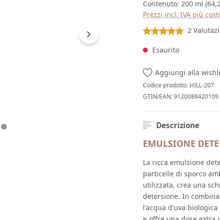
Contenuto:
200 ml
(64,
Prezzi incl. IVA più cos
Valutazione media di 5
2 Valutazi
Esaurito
Aggiungi alla wishl
Codice prodotto:
HILL-207
GTIN/EAN:
9120088420109
Descrizione
EMULSIONE DETE
La ricca emulsione det
particelle di sporco am
utilizzata, crea una sc
detersione. In combina
l'acqua d'uva biologica 
e offre una dose extra 