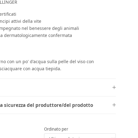
HILLINGER
rtificati
ncipi attivi della vite
 impegnato nel benessere degli animali
ea dermatologicamente confermata
rno con un po' d'acqua sulla pelle del viso con
isciacquare con acqua tiepida.
la sicurezza del produttore/del prodotto
Ordinato per