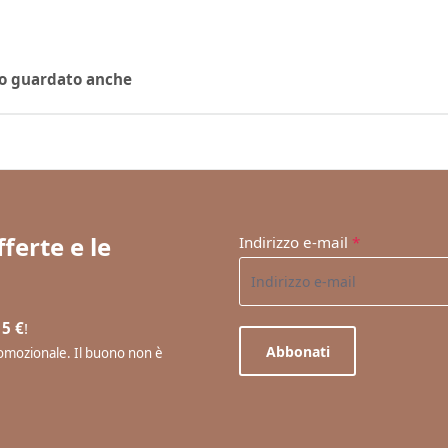
no guardato anche
ferte e le
Indirizzo e-mail
*
 5 €
!
Abbonati
promozionale. Il buono non è