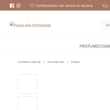
Confezionato con amore in Austria
PROFUMI
COSME
Cosmetici naturali
Cura del viso
Pulizia
Salta la galleria di immagini