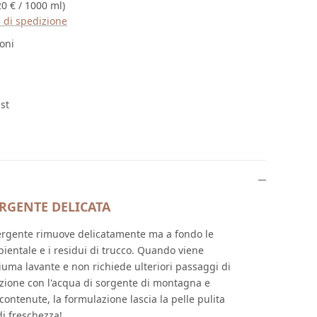
20 € / 1000 ml)
ti di spedizione
 su 5 stelle
oni
ist
RGENTE DELICATA
ergente rimuove delicatamente ma a fondo le
bientale e i residui di trucco. Quando viene
hiuma lavante e non richiede ulteriori passaggi di
zione con l'acqua di sorgente di montagna e
contenute, la formulazione lascia la pelle pulita
di freschezza!