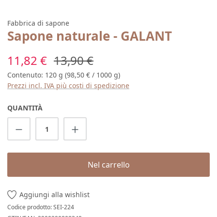
Fabbrica di sapone
Sapone naturale - GALANT
Prezzo di vendita:
Prezzo normale:
11,82 €
13,90 €
Contenuto:
120 g
(98,50 € / 1000 g)
Prezzi incl. IVA più costi di spedizione
QUANTITÀ
Quantità del prodotto: inserisci la quantit
Nel carrello
Aggiungi alla wishlist
Codice prodotto:
SEI-224