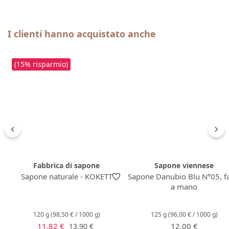
Salta la galleria dei prodotti
I clienti hanno acquistato anche
(15% risparmio)
Fabbrica di sapone
Sapone viennese
Sapone naturale - KOKETT
Sapone Danubio Blu N°05, fa
a mano
120 g
(98,50 € / 1000 g)
125 g
(96,00 € / 1000 g)
Prezzo di vendita:
Prezzo normale:
Prezzo normale:
11,82 €
12,00 €
13,90 €