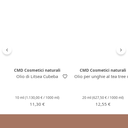
CMD Cosmetici naturali
CMD Cosmetici naturali
Olio di Litsea Cubeba
Olio per unghie al tea tree o
10 ml
(1.130,00 € / 1000 ml)
20 ml
(627,50 € / 1000 ml)
Prezzo normale:
Prezzo normale:
11,30 €
12,55 €