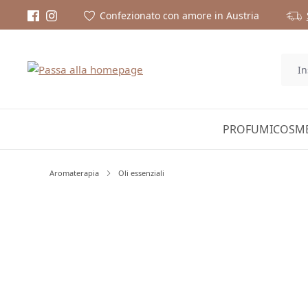
Confezionato con amore in Austria
PROFUMI
COSME
Aromaterapia
Oli essenziali
Salta la galleria di immagini