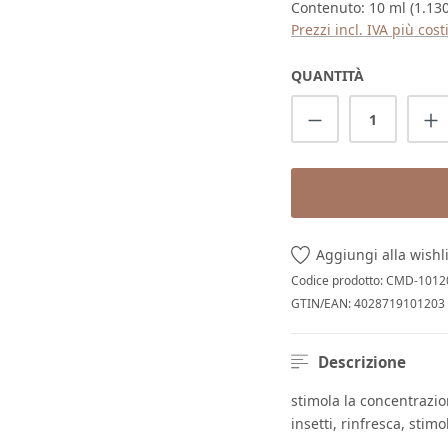
Contenuto:
10 ml
(1.13
Prezzi incl. IVA più cos
QUANTITÀ
Quantità del p
Aggiungi alla wishl
Codice prodotto:
CMD-1012
GTIN/EAN:
4028719101203
Descrizione
stimola la concentrazion
insetti, rinfresca, stimo