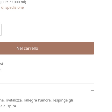
0,00 € / 1000 ml)
ti di spedizione
rodotto: inserisci la quantità desiderat
Nel carrello
ist
0
e, rivitalizza, rallegra l'umore, respinge gli
la e ispira.