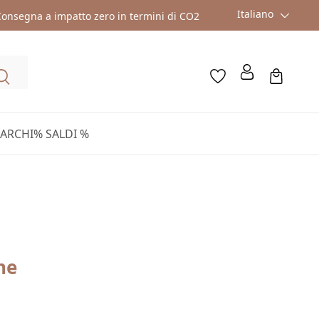
Italiano
onsegna a impatto zero in termini di CO2
ARCHI
% SALDI %
i
ne