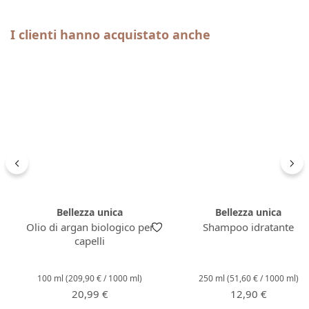
Salta la galleria dei prodotti
I clienti hanno acquistato anche
Bellezza unica
Bellezza unica
Olio di argan biologico per
Shampoo idratante
capelli
100 ml
(209,90 € / 1000 ml)
250 ml
(51,60 € / 1000 ml)
Prezzo normale:
Prezzo normale:
20,99 €
12,90 €