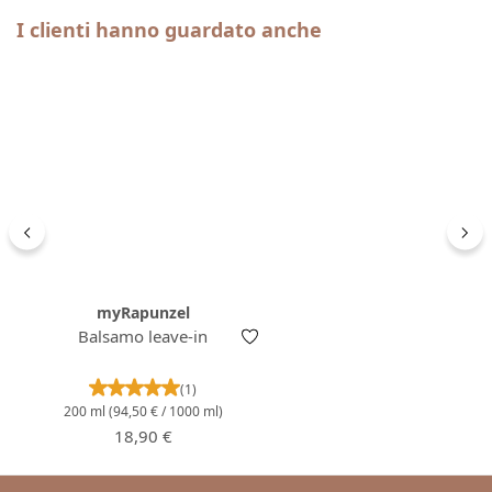
Salta la galleria dei prodotti
I clienti hanno guardato anche
myRapunzel
Balsamo leave-in
Valutazione media di 5 su 5 stelle
(1)
200 ml
(94,50 € / 1000 ml)
Prezzo normale:
18,90 €