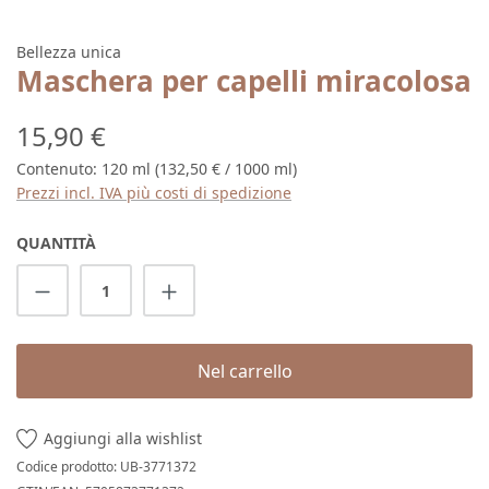
Bellezza unica
Maschera per capelli miracolosa
Prezzo normale:
15,90 €
Contenuto:
120 ml
(132,50 € / 1000 ml)
Prezzi incl. IVA più costi di spedizione
QUANTITÀ
Quantità del prodotto: inserisci la quantit
Nel carrello
Aggiungi alla wishlist
Codice prodotto:
UB-3771372