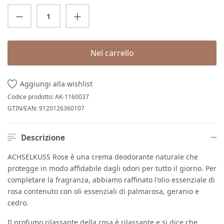
Quantità del prodotto: inserisci la quantit
Nel carrello
Aggiungi alla wishlist
Codice prodotto:
AK-1160037
GTIN/EAN:
9120126360107
Descrizione
ACHSELKUSS Rose è una crema deodorante naturale che
protegge in modo affidabile dagli odori per tutto il giorno. Per
completare la fragranza, abbiamo raffinato l'olio essenziale di
rosa contenuto con oli essenziali di palmarosa, geranio e
cedro.
Il profumo rilassante della rosa è rilassante e si dice che