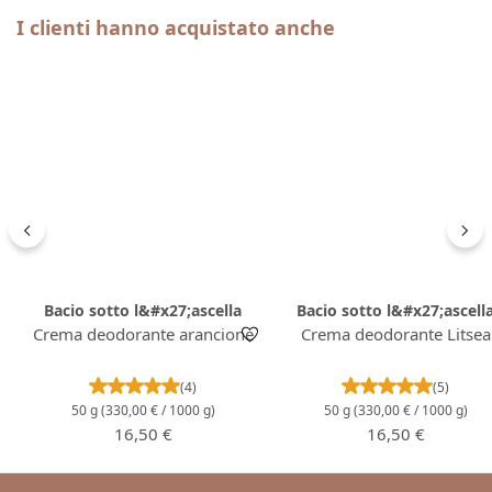
Salta la galleria dei prodotti
I clienti hanno acquistato anche
Bacio sotto l&#x27;ascella
Bacio sotto l&#x27;ascell
Crema deodorante arancione
Crema deodorante Litsea
Valutazione media di 5 su 5 stelle
Valutazione m
(4)
(5)
50 g
(330,00 € / 1000 g)
50 g
(330,00 € / 1000 g)
Prezzo normale:
Prezzo normale:
16,50 €
16,50 €