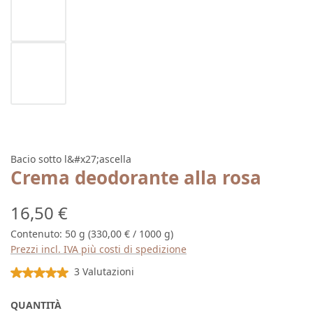
Bacio sotto l&#x27;ascella
Crema deodorante alla rosa
Prezzo normale:
16,50 €
Contenuto:
50 g
(330,00 € / 1000 g)
Prezzi incl. IVA più costi di spedizione
Valutazione media di 5 su 5 stelle
3 Valutazioni
QUANTITÀ